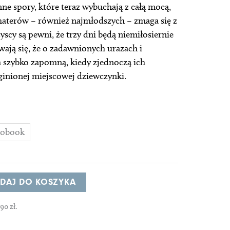
nne spory, które teraz wybuchają z całą mocą,
ohaterów – również najmłodszych – zmaga się z
cy są pewni, że trzy dni będą niemiłosiernie
ewają się, że o zadawnionych urazach i
 szybko zapomną, kiedy zjednoczą ich
inionej miejscowej dziewczynki.
iobook
DAJ DO KOSZYKA
,90
zł
.