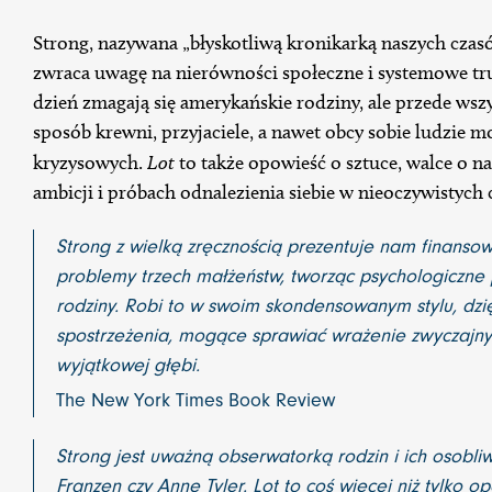
Strong, nazywana „błyskotliwą kronikarką naszych czasó
zwraca uwagę na nierówności społeczne i systemowe tru
dzień zmagają się amerykańskie rodziny, ale przede wsz
sposób krewni, przyjaciele, a nawet obcy sobie ludzie m
kryzysowych.
Lot
to także opowieść o sztuce, walce o na
ambicji i próbach odnalezienia siebie w nieoczywistych
Strong z wielką zręcznością prezentuje nam finanso
problemy trzech małżeństw, tworząc psychologiczne 
rodziny. Robi to w swoim skondensowanym stylu, dzi
spostrzeżenia, mogące sprawiać wrażenie zwyczajnyc
wyjątkowej głębi.
The New York Times Book Review
Strong jest uważną obserwatorką rodzin i ich osobli
Franzen czy Anne Tyler. Lot to coś więcej niż tylko op