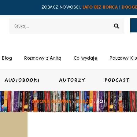
LATO BEZ KOŃCA
DOGGE
ZOBACZ NOWOŚCI:
I
Szukaj
Blog
Rozmowy z Anitą
Co wydaję
Pauzowy Klu
AUDIOBOOKI
AUTORZY
PODCAST
STRONA GŁÓWNA
/
KSIĄŻKI
/ LOT