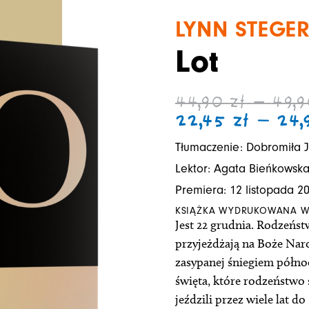
LYNN STEGE
Lot
44,90
zł
–
49,
22,45
zł
–
24
Tłumaczenie: Dobromiła 
Lektor: Agata Bieńkowsk
Premiera: 12 listopada 2
KSIĄŻKA WYDRUKOWANA W
Jest 22 grudnia. Rodzeńst
przyjeżdżają na Boże Na
zasypanej śniegiem półno
święta, które rodzeństwo
jeździli przez wiele lat d