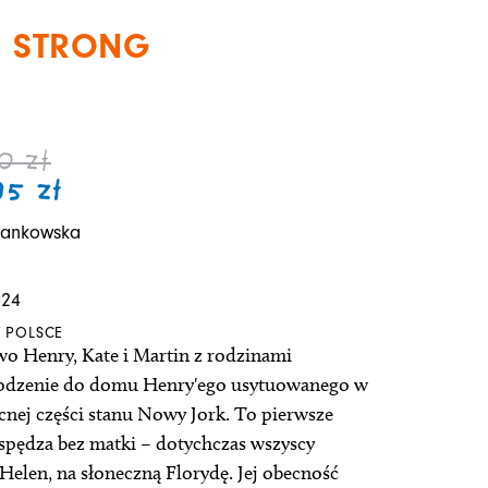
R STRONG
Zakres
Zakres
90
zł
cen:
cen:
,95
zł
od
od
Jankowska
44,90 zł
22,45 zł
a
do
do
024
49,90 zł
24,95 zł
 POLSCE
wo Henry, Kate i Martin z rodzinami
rodzenie do domu Henry'ego usytuowanego w
cnej części stanu Nowy Jork. To pierwsze
 spędza bez matki – dotychczas wszyscy
o Helen, na słoneczną Florydę. Jej obecność