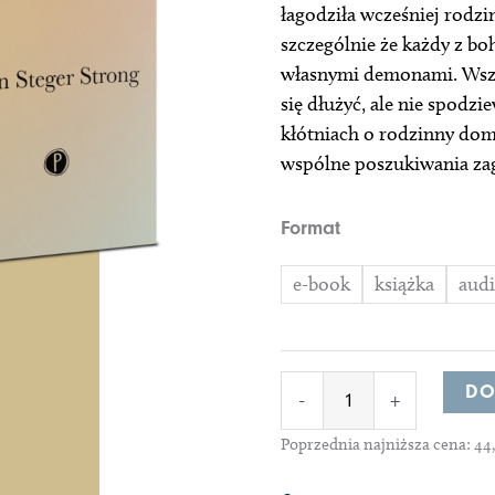
łagodziła wcześniej rodzi
szczególnie że każdy z b
własnymi demonami. Wszys
się dłużyć, ale nie spodzi
kłótniach o rodzinny dom
wspólne poszukiwania zag
ilość
Format
Lot
e-book
książka
aud
DO
-
+
Poprzednia najniższa cena:
44