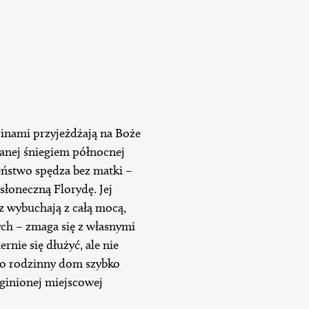
zinami przyjeżdżają na Boże
nej śniegiem północnej
eństwo spędza bez matki –
 słoneczną Florydę. Jej
az wybuchają z całą mocą,
ch – zmaga się z własnymi
rnie się dłużyć, ale nie
h o rodzinny dom szybko
ginionej miejscowej