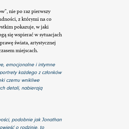
w”, nie po raz pierwszy
dności, z którymi na co
ystkim pokazuje, w jaki
ogą się wspierać w sytuacjach
prawę świata, artystycznej
 czasem miejscach.
we, emocjonalne i intymne
portrety każdego z członków
ęki czemu wnikliwe
h detali, nabierają
wości, podobnie jak Jonathan
owieść o rodzinie, to