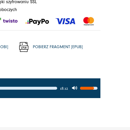
ęki szyfrowaniu SSL
roboczych
OBI]
POBIERZ FRAGMENT [EPUB]
18:12
Używaj
strzałek
do
góry
oraz
do