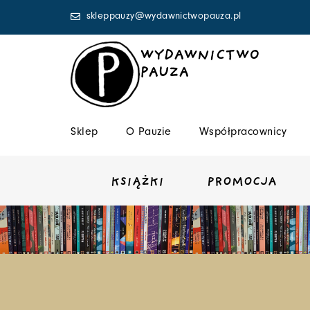
Przejdź
skleppauzy@wydawnictwopauza.pl
do
treści
WYDAWNICTWO
PAUZA
Sklep
O Pauzie
Współpracownicy
KSIĄŻKI
PROMOCJA