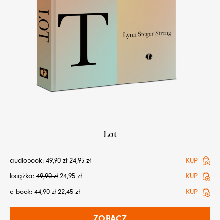
Lot
audiobook:
49,90
zł
24,95
zł
KUP
książka:
49,90
zł
24,95
zł
KUP
e-book:
44,90
zł
22,45
zł
KUP
ZOBACZ