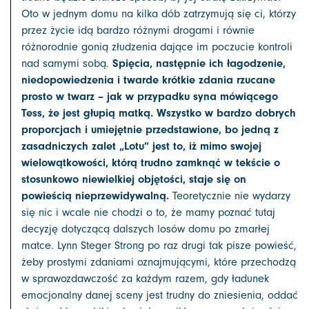
Oto w jednym domu na kilka dób zatrzymują się ci, którzy
przez życie idą bardzo różnymi drogami i równie
różnorodnie gonią złudzenia dające im poczucie kontroli
Spięcia, następnie ich łagodzenie,
nad samymi sobą.
niedopowiedzenia i twarde krótkie zdania rzucane
prosto w twarz – jak w przypadku syna mówiącego
Tess, że jest głupią matką. Wszystko w bardzo dobrych
proporcjach i umiejętnie przedstawione, bo jedną z
zasadniczych zalet „Lotu” jest to, iż mimo swojej
wielowątkowości, którą trudno zamknąć w tekście o
stosunkowo niewielkiej objętości, staje się on
powieścią nieprzewidywalną.
Teoretycznie nie wydarzy
się nic i wcale nie chodzi o to, że mamy poznać tutaj
decyzję dotyczącą dalszych losów domu po zmarłej
matce. Lynn Steger Strong po raz drugi tak pisze powieść,
żeby prostymi zdaniami oznajmującymi, które przechodzą
w sprawozdawczość za każdym razem, gdy ładunek
emocjonalny danej sceny jest trudny do zniesienia, oddać