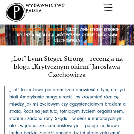
Przejdź
WYDAWNICTWO
do
PAUZA
treści
STRONA GŁÓWNA
/
RECENZJE
/ „LOT” LYNN STEGER STRONG –
RECENZJA NA BLOGU „KRYTYCZNYM OKIEM” JAROSŁAWA
CZECHOWICZA
„Lot” Lynn Steger Strong – recenzja na
blogu „Krytycznym okiem” Jarosława
Czechowicza
„Lot” to ciekawa panoramiczna opowieść o tym, co syci
biali Amerykanie mogą utracić, by zrozumieć różnicę
między jakimś życiowym czy egzystencjalnym brakiem a
stratą. Rodzina jest tutaj tętniącym życiem organizmem,
któremu zadano rany. Skądś – w sensie metaforycznym,
ale i w jednej ze scen dosłownym – poleje się krew i
trudno będzie znaleźć sposób, by jej utratę zatrzymać.