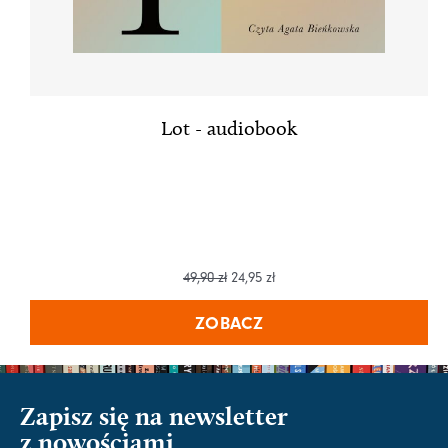
Lot - audiobook
49,90
zł
24,95
zł
ZOBACZ
Zapisz się na newsletter
z nowościami