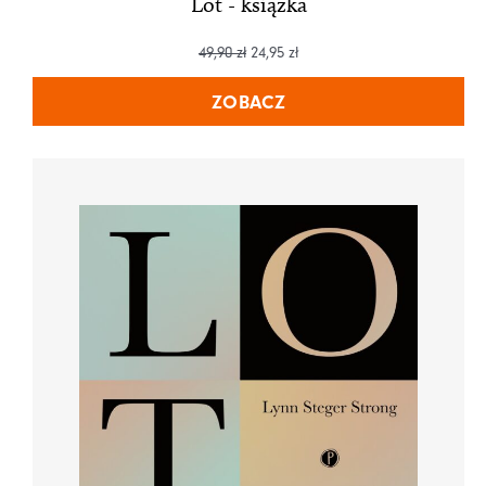
Lot - książka
49,90
zł
24,95
zł
ZOBACZ