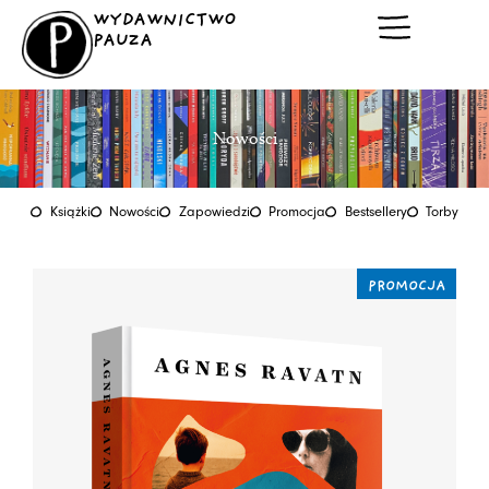
Przejdź
WYDAWNICTWO
do
PAUZA
treści
Nowości
Książki
Nowości
Zapowiedzi
Promocja
Bestsellery
Torby
PROMOCJA