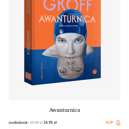
Awanturnica
audiobook:
49,90
zł
24,95
zł
KUP