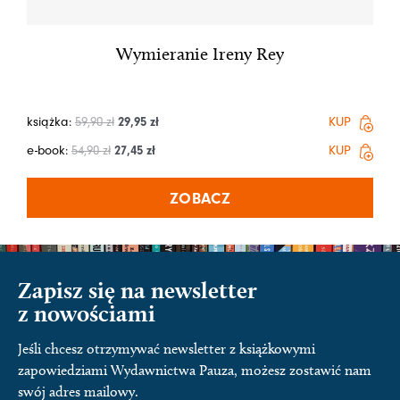
Wymieranie Ireny Rey
książka:
59,90
zł
29,95
zł
KUP
e-book:
54,90
zł
27,45
zł
KUP
ZOBACZ
Zapisz się na newsletter
z nowościami
Jeśli chcesz otrzymywać newsletter z książkowymi
zapowiedziami Wydawnictwa Pauza, możesz zostawić nam
swój adres mailowy.