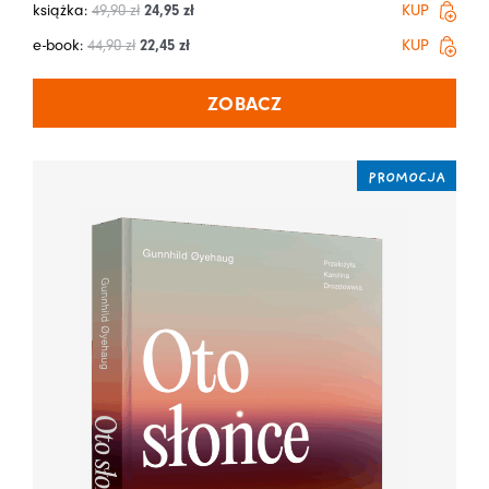
książka:
49,90
zł
24,95
zł
KUP
e-book:
44,90
zł
22,45
zł
KUP
ZOBACZ
PROMOCJA