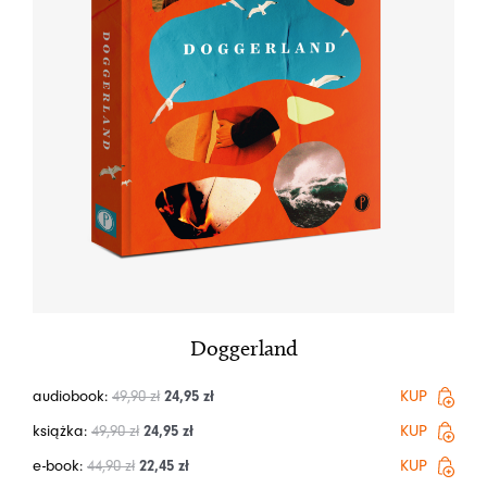
Doggerland
audiobook:
49,90
zł
24,95
zł
KUP
książka:
49,90
zł
24,95
zł
KUP
e-book:
44,90
zł
22,45
zł
KUP