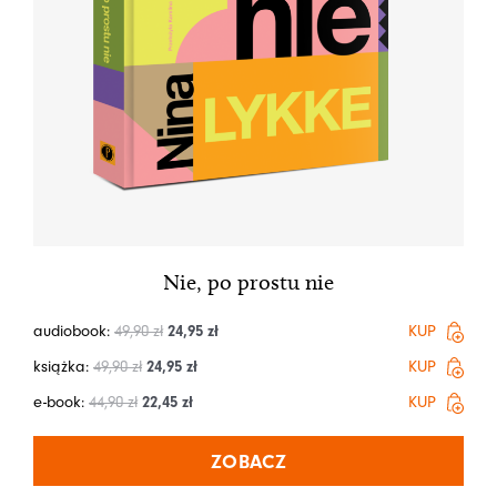
Nie, po prostu nie
audiobook:
49,90
zł
24,95
zł
KUP
książka:
49,90
zł
24,95
zł
KUP
e-book:
44,90
zł
22,45
zł
KUP
ZOBACZ