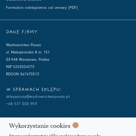
Formularz odstąpienia od umowy [PDF]
DANE FIRMY
Wydawnictwo Pauza
ul. Meksykańska 8 m. 151
03-948 Warszawa, Polska
NIP 5252024273
REGON 367470313
W SPRAWACH SKLEPU:
skleppauzy@wydawnictwopauza.pl
+48 577 003 959
W SPRAWACH WYDAWNICZYCH:
Wykorzystanie cookies
info@wydawnictwopauza.pl
+48 501 177 119 (czynny w dni powszednie w godzinach 11-15,