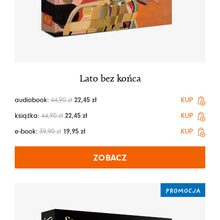
Lato bez końca
audiobook:
44,90
zł
22,45
zł
KUP
książka:
44,90
zł
22,45
zł
KUP
e-book:
39,90
zł
19,95
zł
KUP
ZOBACZ
PROMOCJA