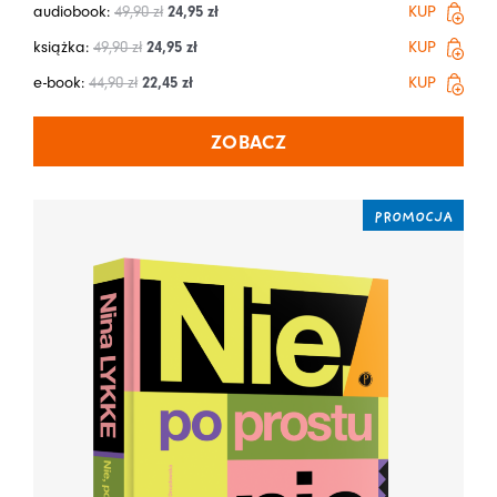
audiobook:
49,90
zł
24,95
zł
KUP
książka:
49,90
zł
24,95
zł
KUP
e-book:
44,90
zł
22,45
zł
KUP
ZOBACZ
PROMOCJA