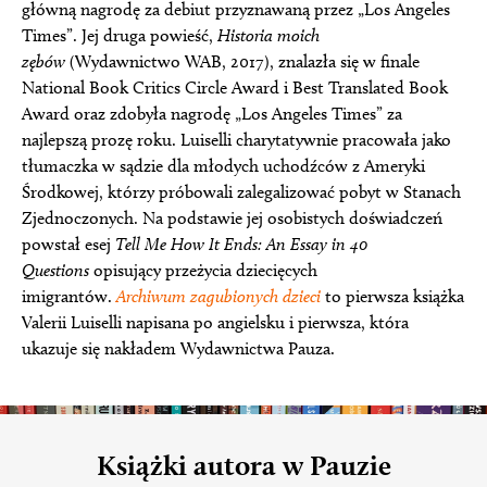
główną nagrodę za debiut przyznawaną przez „Los Angeles
Times”. Jej druga powieść,
Historia moich
zębów
(Wydawnictwo WAB, 2017), znalazła się w finale
National Book Critics Circle Award i Best Translated Book
Award oraz zdobyła nagrodę „Los Angeles Times” za
najlepszą prozę roku. Luiselli charytatywnie pracowała jako
tłumaczka w sądzie dla młodych uchodźców z Ameryki
Środkowej, którzy próbowali zalegalizować pobyt w Stanach
Zjednoczonych. Na podstawie jej osobistych doświadczeń
powstał esej
Tell Me How It Ends: An Essay in 40
Questions
opisujący przeżycia dziecięcych
imigrantów.
Archiwum zagubionych dzieci
to pierwsza książka
Valerii Luiselli napisana po angielsku i pierwsza, która
ukazuje się nakładem Wydawnictwa Pauza.
Książki autora w Pauzie