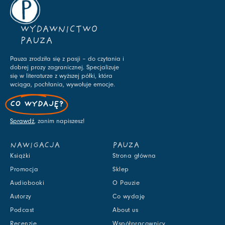
WYDAWNICTWO
PAUZA
Pauza zrodziła się z pasji – do czytania i
dobrej prozy zagranicznej. Specjalizuje
się w literaturze z wyższej półki, która
wciąga, pochłania, wywołuje emocje.
CO WYDAJĘ?
Sprawdź
, zanim napiszesz!
NAWIGACJA
PAUZA
Książki
Strona główna
Promocja
Sklep
Audiobooki
O Pauzie
Autorzy
Co wydaję
Podcast
About us
Recenzje
Współpracownicy