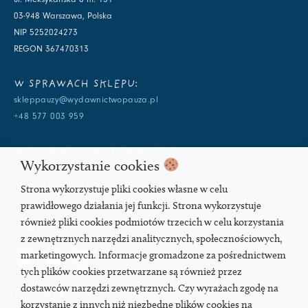
03-948 Warszawa, Polska
NIP 5252024273
REGON 367470313
W SPRAWACH SKLEPU:
skleppauzy@wydawnictwopauza.pl
+48 577 003 959
W SPRAWACH WYDAWNICZYCH:
Wykorzystanie cookies
info@wydawnictwopauza.pl
+48 501 177 119 (czynny w dni powszednie w godzinach 11-15,
Strona wykorzystuje pliki cookies własne w celu
proszę o wysłanie wiadomości SMS, gdybym nie odbierała)
prawidłowego działania jej funkcji. Strona wykorzystuje
również pliki cookies podmiotów trzecich w celu korzystania
SOCIAL MEDIA
z zewnętrznych narzędzi analitycznych, społecznościowych,
marketingowych. Informacje gromadzone za pośrednictwem
tych plików cookies przetwarzane są również przez
dostawców narzędzi zewnętrznych. Czy wyrażach zgodę na
PODCAST
korzystanie z innych niż niezbędne plików cookies na