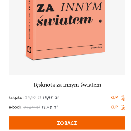
Tęsknota za innym światem
książka:
KUP
39,90
zł
19,95
zł
e-book:
KUP
34,90
zł
17,45
zł
ZOBACZ