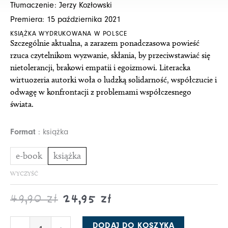
Tłumaczenie: Jerzy Kozłowski
44,90 zł
22,45 zł
Premiera: 15 października 2021
do
do
KSIĄŻKA WYDRUKOWANA W POLSCE
49,90 zł
24,95 zł
Szczególnie aktualna, a zarazem ponadczasowa powieść
rzuca czytelnikom wyzwanie, skłania, by przeciwstawiać się
nietolerancji, brakowi empatii i egoizmowi. Literacka
wirtuozeria autorki woła o ludzką solidarność, współczucie i
odwagę w konfrontacji z problemami współczesnego
świata.
ilość
Format
książka
Archiwum
zagubionych
e-book
książka
dzieci
WYCZYŚĆ
49,90
zł
24,95
zł
DODAJ DO KOSZYKA