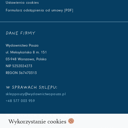
Ustawienia cookies
Formularz odstąpienia od umowy [PDF]
DANE FIRMY
Wydawnictwo Pauza
ul. Meksykańska 8 m. 151
03-948 Warszawa, Polska
NIP 5252024273
REGON 367470313
W SPRAWACH SKLEPU:
skleppauzy@wydawnictwopauza.pl
+48 577 003 959
W SPRAWACH WYDAWNICZYCH:
Wykorzystanie cookies
info@wydawnictwopauza.pl