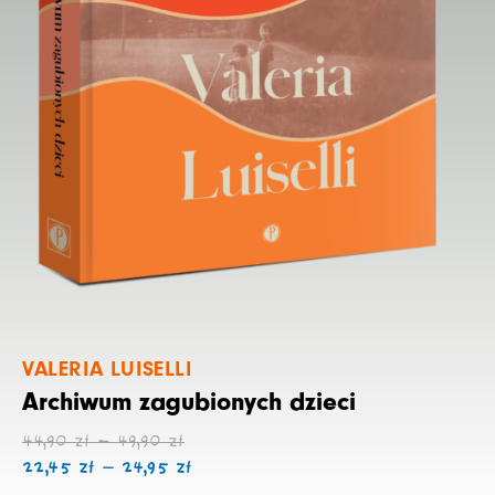
VALERIA LUISELLI
Archiwum zagubionych dzieci
Zakres
Zakres
44,90
zł
–
49,90
zł
cen:
cen:
22,45
zł
–
24,95
zł
od
od