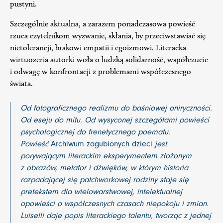
pustyni.
Szczególnie aktualna, a zarazem ponadczasowa powieść
rzuca czytelnikom wyzwanie, skłania, by przeciwstawiać się
nietolerancji, brakowi empatii i egoizmowi. Literacka
wirtuozeria autorki woła o ludzką solidarność, współczucie
i odwagę w konfrontacji z problemami współczesnego
świata.
Od fotograficznego realizmu do baśniowej oniryczności.
Od eseju do mitu. Od wysyconej szczegółami powieści
psychologicznej do frenetycznego poematu.
Powieść
Archiwum zagubionych dzieci
jest
porywającym literackim eksperymentem złożonym
z obrazów, metafor i dźwięków, w którym historia
rozpadającej się patchworkowej rodziny staje się
pretekstem dla wielowarstwowej, intelektualnej
opowieści o współczesnych czasach niepokoju i zmian.
Luiselli daje popis literackiego talentu, tworząc z jednej