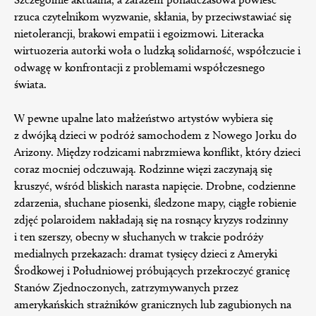
rzuca czytelnikom wyzwanie, skłania, by przeciwstawiać się
nietolerancji, brakowi empatii i egoizmowi. Literacka
wirtuozeria autorki woła o ludzką solidarność, współczucie i
odwagę w konfrontacji z problemami współczesnego
świata.
W pewne upalne lato małżeństwo artystów wybiera się
z dwójką dzieci w podróż samochodem z Nowego Jorku do
Arizony. Między rodzicami nabrzmiewa konflikt, który dzieci
coraz mocniej odczuwają. Rodzinne więzi zaczynają się
kruszyć, wśród bliskich narasta napięcie. Drobne, codzienne
zdarzenia, słuchane piosenki, śledzone mapy, ciągłe robienie
zdjęć polaroidem nakładają się na rosnący kryzys rodzinny
i ten szerszy, obecny w słuchanych w trakcie podróży
medialnych przekazach: dramat tysięcy dzieci z Ameryki
Środkowej i Południowej próbujących przekroczyć granicę
Stanów Zjednoczonych, zatrzymywanych przez
amerykańskich strażników granicznych lub zagubionych na