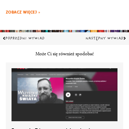
ZOBACZ WIĘCEJ »
Prev
Na
POPRZEDNI WYWIAD
NASTĘPNY WYWIAD
Może Ci się również spodobać