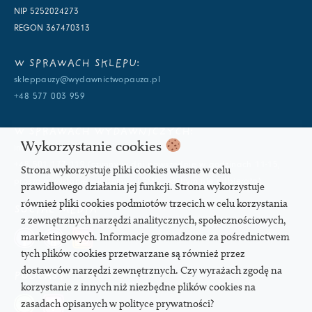
NIP 5252024273
REGON 367470313
W SPRAWACH SKLEPU:
skleppauzy@wydawnictwopauza.pl
+48 577 003 959
W SPRAWACH WYDAWNICZYCH:
Wykorzystanie cookies
info@wydawnictwopauza.pl
+48 501 177 119 (czynny w dni powszednie w godzinach 11-15,
Strona wykorzystuje pliki cookies własne w celu
proszę o wysłanie wiadomości SMS, gdybym nie odbierała)
prawidłowego działania jej funkcji. Strona wykorzystuje
również pliki cookies podmiotów trzecich w celu korzystania
SOCIAL MEDIA
z zewnętrznych narzędzi analitycznych, społecznościowych,
marketingowych. Informacje gromadzone za pośrednictwem
tych plików cookies przetwarzane są również przez
dostawców narzędzi zewnętrznych. Czy wyrażach zgodę na
PODCAST
korzystanie z innych niż niezbędne plików cookies na
zasadach opisanych w polityce prywatności?