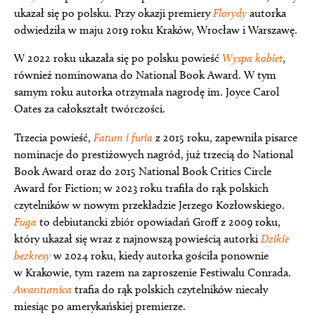
ukazał się po polsku. Przy okazji premiery
Florydy
autorka
odwiedziła w maju 2019 roku Kraków, Wrocław i Warszawę.
W 2022 roku ukazała się po polsku powieść
Wyspa kobiet
,
również nominowana do National Book Award. W tym
samym roku autorka otrzymała nagrodę im. Joyce Carol
Oates za całokształt twórczości.
Trzecia powieść,
Fatum i furia
z 2015 roku, zapewniła pisarce
nominacje do prestiżowych nagród, już trzecią do National
Book Award oraz do 2015 National Book Critics Circle
Award for Fiction; w 2023 roku trafiła do rąk polskich
czytelników w nowym przekładzie Jerzego Kozłowskiego.
Fuga
to debiutancki zbiór opowiadań Groff z 2009 roku,
który ukazał się wraz z najnowszą powieścią autorki
Dzikie
bezkresy
w 2024 roku, kiedy autorka gościła ponownie
w Krakowie, tym razem na zaproszenie Festiwalu Conrada.
Awanturnica
trafia do rąk polskich czytelników niecały
miesiąc po amerykańskiej premierze.