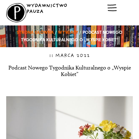
Przejdź
WYDAWNICTWO
do
PAUZA
treści
STRONA GŁÓWNA
/
WYWIADY
/ PODCAST NOWEGO
TYGODNIKA KULTURALNEGO O „WYSPIE KOBIET”
11 MARCA 2022
Podcast Nowego Tygodnika Kulturalnego o „Wyspie
Kobiet”