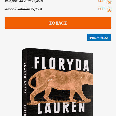
książka:
44,90
zł
22,45
zł
KUP
e-book:
39,90
zł
19,95
zł
KUP
ZOBACZ
PROMOCJA