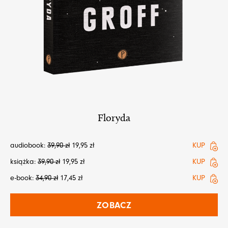
Floryda
audiobook:
39,90
zł
19,95
zł
KUP
książka:
39,90
zł
19,95
zł
KUP
e-book:
34,90
zł
17,45
zł
KUP
ZOBACZ