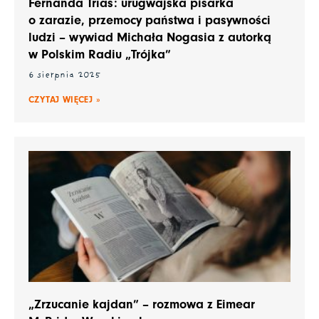
Fernanda Trías: urugwajska pisarka
o zarazie, przemocy państwa i pasywności
ludzi – wywiad Michała Nogasia z autorką
w Polskim Radiu „Trójka”
6 sierpnia 2025
CZYTAJ WIĘCEJ »
„Zrzucanie kajdan” – rozmowa z Eimear