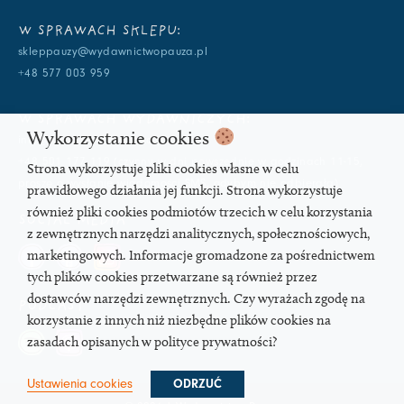
W SPRAWACH SKLEPU:
skleppauzy@wydawnictwopauza.pl
+48 577 003 959
W SPRAWACH WYDAWNICZYCH:
Wykorzystanie cookies
info@wydawnictwopauza.pl
+48 501 177 119 (czynny w dni powszednie w godzinach 11-15,
Strona wykorzystuje pliki cookies własne w celu
proszę o wysłanie wiadomości SMS, gdybym nie odbierała)
prawidłowego działania jej funkcji. Strona wykorzystuje
również pliki cookies podmiotów trzecich w celu korzystania
SOCIAL MEDIA
z zewnętrznych narzędzi analitycznych, społecznościowych,
marketingowych. Informacje gromadzone za pośrednictwem
tych plików cookies przetwarzane są również przez
dostawców narzędzi zewnętrznych. Czy wyrażach zgodę na
PODCAST
korzystanie z innych niż niezbędne plików cookies na
zasadach opisanych w polityce prywatności?
Ustawienia cookies
ODRZUĆ