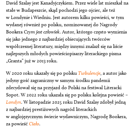
David Szalay jest Kanadyjczykiem. Przez wiele lat mieszkał na
stałe w Budapeszcie, skąd pochodzi jego ojciec, ale też
w Londynie i Wiedniu. Jest autorem kilku powieści, w tym
wydanej również po polsku, nominowanej do Nagrody
Bookera
Czym jest człowiek
. Autor, którego często wymienia
się jako jednego z najbardziej obiecujących twórców
współczesnej literatury, między innymi znalazł się na liście
najlepszych młodych powieściopisarzy literackiego pisma
„Granta” już w 2013 roku.
W 2020 roku ukazały się po polsku
Turbulencje
, a autor jako
jedyny gość zagraniczny w samym środku pandemii
zdecydował się na przyjazd do Polski na festiwal Literacki
Sopot. W 2022 roku ukazała się po polsku kolejna powieść –
Londyn
. W listopadzie 2025 roku David Szalay zdobył jedną
z najbardziej prestiżowych nagród literackich
w anglojęzycznym świecie wydawniczym, Nagrodę Bookera,
za powieść
Ciało
.