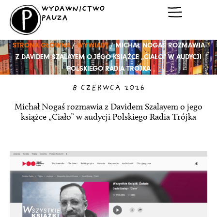
Przejdź
WYDAWNICTWO
do
PAUZA
treści
STRONA GŁÓWNA
/
WYWIADY
/ MICHAŁ NOGAŚ ROZMAWIA
Z DAVIDEM SZALAYEM O JEGO KSIĄŻCE „CIAŁO” W AUDYCJI
POLSKIEGO RADIA TRÓJKA
8 CZERWCA 2026
Michał Nogaś rozmawia z Davidem Szalayem o jego
książce „Ciało” w audycji Polskiego Radia Trójka