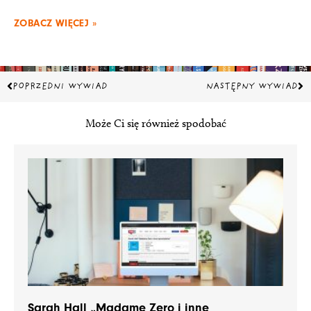
ZOBACZ WIĘCEJ »
Prev
Na
POPRZEDNI WYWIAD
NASTĘPNY WYWIAD
Może Ci się również spodobać
Sarah Hall „Madame Zero i inne