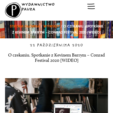
Przejdź
WYDAWNICTWO
do
PAUZA
treści
STRONA GŁÓWNA
/
WYWIADY
/ O CZEKANIU. SPOTKANIE
Z KEVINEM BARRYM – CONRAD FESTIVAL 2020 [WIDEO]
22 PAŹDZIERNIKA 2020
O czekaniu. Spotkanie z Kevinem Barrym – Conrad
Festival 2020 [WIDEO]