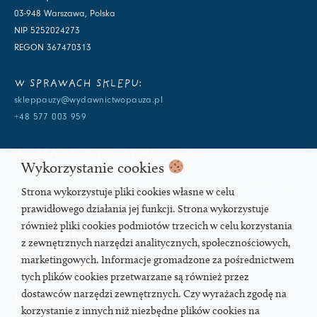
03-948 Warszawa, Polska
NIP 5252024273
REGON 367470313
W SPRAWACH SKLEPU:
skleppauzy@wydawnictwopauza.pl
+48 577 003 959
W SPRAWACH WYDAWNICZYCH:
Wykorzystanie cookies
info@wydawnictwopauza.pl
+48 501 177 119 (czynny w dni powszednie w godzinach 11-15,
Strona wykorzystuje pliki cookies własne w celu
proszę o wysłanie wiadomości SMS, gdybym nie odbierała)
prawidłowego działania jej funkcji. Strona wykorzystuje
również pliki cookies podmiotów trzecich w celu korzystania
SOCIAL MEDIA
z zewnętrznych narzędzi analitycznych, społecznościowych,
marketingowych. Informacje gromadzone za pośrednictwem
tych plików cookies przetwarzane są również przez
dostawców narzędzi zewnętrznych. Czy wyrażach zgodę na
PODCAST
korzystanie z innych niż niezbędne plików cookies na