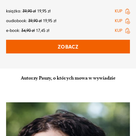
książka:
39,90
zł
19,95
zł
KUP
audiobook:
39,90
zł
19,95
zł
KUP
e-book:
34,90
zł
17,45
zł
KUP
ZOBACZ
Autorzy Pauzy, o których mowa w wywiadzie