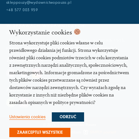
skleppauzy@wydawnictwopauza.pl
+48 577 003 959
W SPRAWACH WYDAWNICZYCH:
Wykorzystanie cookies
info@wydawnictwopauza.pl
+48 501 177 119 (czynny w dni powszednie w godzinach 11-15,
Strona wykorzystuje pliki cookies własne w celu
proszę o wysłanie wiadomości SMS, gdybym nie odbierała)
prawidłowego działania jej funkcji. Strona wykorzystuje
również pliki cookies podmiotów trzecich w celu korzystania
SOCIAL MEDIA
z zewnętrznych narzędzi analitycznych, społecznościowych,
marketingowych. Informacje gromadzone za pośrednictwem
tych plików cookies przetwarzane są również przez
dostawców narzędzi zewnętrznych. Czy wyrażach zgodę na
PODCAST
korzystanie z innych niż niezbędne plików cookies na
zasadach opisanych w polityce prywatności?
Ustawienia cookies
ODRZUĆ
© 2026 | Wydawnictwo Pauza
ZAAKCEPTUJ WSZYSTKIE
Strona pod troskliwymi skrzydłami
SIMPLY yourself