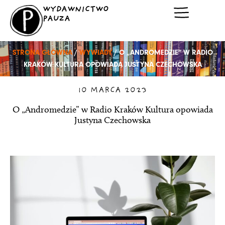
Przejdź
WYDAWNICTWO
do
PAUZA
treści
STRONA GŁÓWNA
/
WYWIADY
/ O „ANDROMEDZIE” W RADIO
KRAKÓW KULTURA OPOWIADA JUSTYNA CZECHOWSKA
10 MARCA 2023
O „Andromedzie” w Radio Kraków Kultura opowiada
Justyna Czechowska