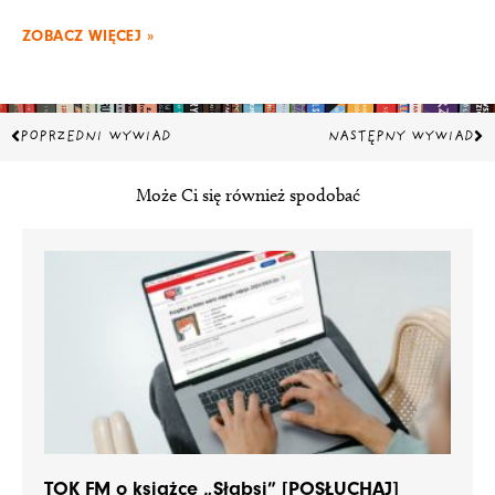
ZOBACZ WIĘCEJ »
Prev
Na
POPRZEDNI WYWIAD
NASTĘPNY WYWIAD
Może Ci się również spodobać
TOK FM o książce „Słabsi” [POSŁUCHAJ]