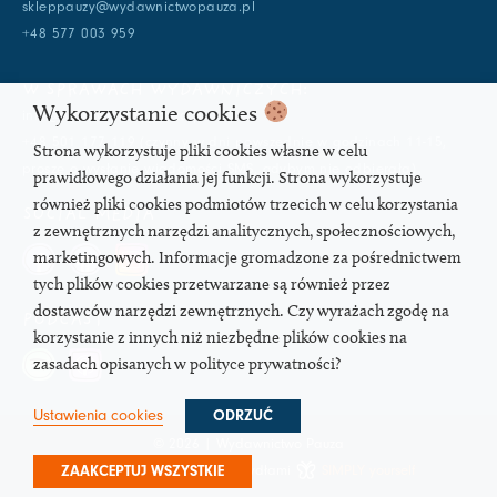
skleppauzy@wydawnictwopauza.pl
+48 577 003 959
W SPRAWACH WYDAWNICZYCH:
Wykorzystanie cookies
info@wydawnictwopauza.pl
+48 501 177 119 (czynny w dni powszednie w godzinach 11-15,
Strona wykorzystuje pliki cookies własne w celu
proszę o wysłanie wiadomości SMS, gdybym nie odbierała)
prawidłowego działania jej funkcji. Strona wykorzystuje
również pliki cookies podmiotów trzecich w celu korzystania
SOCIAL MEDIA
z zewnętrznych narzędzi analitycznych, społecznościowych,
marketingowych. Informacje gromadzone za pośrednictwem
tych plików cookies przetwarzane są również przez
dostawców narzędzi zewnętrznych. Czy wyrażach zgodę na
PODCAST
korzystanie z innych niż niezbędne plików cookies na
zasadach opisanych w polityce prywatności?
Ustawienia cookies
ODRZUĆ
© 2026 | Wydawnictwo Pauza
Strona pod troskliwymi skrzydłami
SIMPLY yourself
ZAAKCEPTUJ WSZYSTKIE