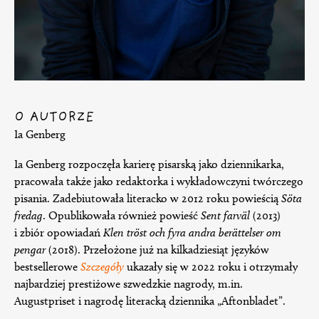
O AUTORZE
Ia Genberg
Ia Genberg rozpoczęła karierę pisarską jako dziennikarka,
pracowała także jako redaktorka i wykładowczyni twórczego
pisania. Zadebiutowała literacko w 2012 roku powieścią
Söta
fredag
. Opublikowała również powieść
Sent farväl
(2013)
i zbiór opowiadań
Klen tröst och fyra andra berättelser om
pengar
(2018). Przełożone już na kilkadziesiąt języków
bestsellerowe
Szczegóły
ukazały się w 2022 roku i otrzymały
najbardziej prestiżowe szwedzkie nagrody, m.in.
Augustpriset i nagrodę literacką dziennika „Aftonbladet”.