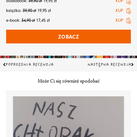
audiobook:
39,90
zł
19,95
zł
KUP
książka:
39,90
zł
19,95
zł
KUP
e-book:
34,90
zł
17,45
zł
KUP
ZOBACZ
Prev
Na
POPRZEDNIA RECENZJA
NASTĘPNA RECENZJA
Może Ci się również spodobać