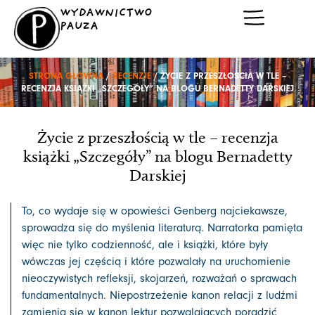
Przejdź
WYDAWNICTWO
do
PAUZA
treści
STRONA GŁÓWNA
/
RECENZJE
/ ŻYCIE Z PRZESZŁOŚCIĄ W TLE –
RECENZJA KSIĄŻKI „SZCZEGÓŁY” NA BLOGU BERNADETTY DARSKIEJ
Życie z przeszłością w tle – recenzja
książki „Szczegóły” na blogu Bernadetty
Darskiej
To, co wydaje się w opowieści Genberg najciekawsze,
sprowadza się do myślenia literaturą. Narratorka pamięta
więc nie tylko codzienność, ale i książki, które były
wówczas jej częścią i które pozwalały na uruchomienie
nieoczywistych refleksji, skojarzeń, rozważań o sprawach
fundamentalnych. Niepostrzeżenie kanon relacji z ludźmi
zamienia się w kanon lektur pozwalających poradzić