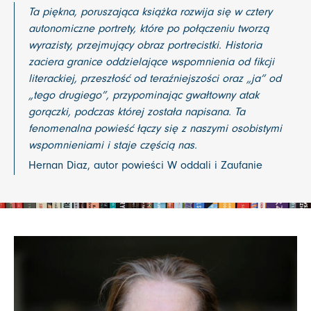
Ta piękna, poruszająca książka rozwija się w cztery
autonomiczne portrety, które po połączeniu tworzą
wyrazisty, przejmujący obraz portrecistki. Historia
zaciera granice oddzielające wspomnienia od fikcji
literackiej, przeszłość od teraźniejszości oraz „ja” od
„tego drugiego”, przypominając gwałtowny atak
gorączki, podczas której została napisana. Ta
fenomenalna powieść łączy się z naszymi osobistymi
wspomnieniami i staje częścią nas.
Hernan Diaz, autor powieści
W oddali
i
Zaufanie