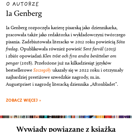
O AUTORZE
Ia Genberg
Ia Genberg rozpoczęła karierę pisarską jako dziennikarka,
pracowała także jako redaktorka i wykładowczyni twórczego
pisania. Zadebiutowała literacko w 2012 roku powieścią
Söta
fredag
. Opublikowała również powieść
Sent farväl
(2013)
i zbiór opowiadań
Klen tröst och fyra andra berättelser om
pengar
(2018). Przełożone już na kilkadziesiąt języków
bestsellerowe
Szczegóły
ukazały się w 2022 roku i otrzymały
najbardziej prestiżowe szwedzkie nagrody, m.in.
Augustpriset i nagrodę literacką dziennika „Aftonbladet”.
ZOBACZ WIĘCEJ »
Wywiady powiązane z książką