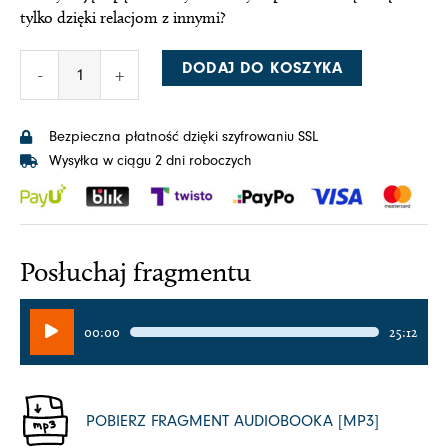
tylko dzięki relacjom z innymi?
ilość
DODAJ DO KOSZYKA
-
+
Szczegóły
(audiobook)
Bezpieczna płatność dzięki szyfrowaniu SSL
Wysyłka w ciągu 2 dni roboczych
Posłuchaj fragmentu
Odtwarzacz
00:00
25:12
plików
dźwiękowych
POBIERZ FRAGMENT AUDIOBOOKA [MP3]