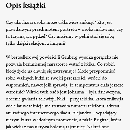
Opis książki
Czy ukochana osoba może całkowicie zniknąć? Kto jest
prawdziwym przedmiotem portretu – osoba malowana, czy
ta trzymająca pędzel? Czy możemy w pełni stać się sobą
tylko dzięki relacjom z innymi?
W bestsellerowej powieści Ii Genberg wysoka gorączka nie
pozwala bezimiennej narratorce wstać z łóżka. Co robić,
kiedy życie na chwilę się zatrzymuje? Może przypomnieć
sobie ważnych ludzi ze swojej przeszłości, wrócić do
wspomnień, nawet jeśli sprawią, że temperatura ciała jeszcze
wzrośnie? Wśród tych osób jest Johanna – była dziewczyna,
obecnie gwiazda telewizji, Niki – przyjaciółka, która zniknęła
wiele lat wcześniej i nie zostawiła numeru telefonu, adresu,
ani żadnego internetowego śladu, Alejandro – wpadający
niczym burza w idealnym momencie, a także Brigitte, która
jak wielu z nas ukrywa bolesną tajemnicę. Nakreślone