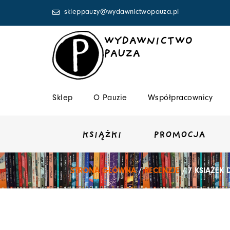
Przejdź
skleppauzy@wydawnictwopauza.pl
do
treści
WYDAWNICTWO
PAUZA
Sklep
O Pauzie
Współpracownicy
KSIĄŻKI
PROMOCJA
STRONA GŁÓWNA
/
RECENZJE
/ 7 KSIĄŻEK