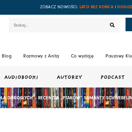
LATO BEZ KOŃCA
DOGGE
ZOBACZ NOWOŚCI:
I
Szukaj
Blog
Rozmowy z Anitą
Co wydaję
Pauzowy Klu
AUDIOBOOKI
AUTORZY
PODCAST
 DLA DOROSŁYCH – RECENZJA „PTAKÓW” SAMANTY SCHWEBELI