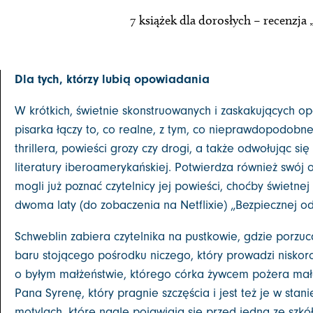
7 książek dla dorosłych – recenzj
Dla tych, którzy lubią opowiadania
W krótkich, świetnie skonstruowanych i zaskakujących 
pisarka łączy to, co realne, z tym, co nieprawdopodobn
thrillera, powieści grozy czy drogi, a także odwołując si
literatury iberoamerykańskiej. Potwierdza również swój 
mogli już poznać czytelnicy jej powieści, choćby świetne
dwoma laty (do zobaczenia na Netflixie) „Bezpiecznej od
Schweblin zabiera czytelnika na pustkowie, gdzie porzu
baru stojącego pośrodku niczego, który prowadzi nisko
o byłym małżeństwie, którego córka żywcem pożera małe
Pana Syrenę, który pragnie szczęścia i jest też je w stani
motylach, które nagle pojawiają się przed jedną ze szkó