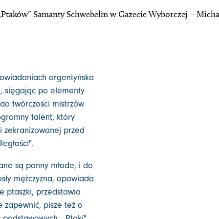
a „Ptaków” Samanty Schwebelin w Gazecie Wyborczej – Mich
opowiadaniach argentyńska
e, sięgając po elementy
ę do twórczości mistrzów
ogromny talent, który
j i zekranizowanej przed
ległości".
cane są panny młode, i do
rosły mężczyzna, opowiada
 ptaszki, przedstawia
e zapewnić, pisze też o
ł podstawowych. „Ptaki"