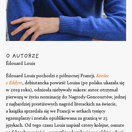
O AUTORZE
Édouard Louis
Édouard Louis pochodzi z północnej Francji.
Koniec
z Eddym
, debiutancka powieść Louisa (po polsku ukazała się
w 2019 roku), odniosła niebywały sukces: autor otrzymał
pierwszą w życiu nominację do Nagrody Goncourtów, jednej
z najbardziej prestiżowych nagród literackich na świecie,
a książka sprzedała się we Francji w setkach tysięcy
egzemplarzy i została opublikowana za granicą w 25
językach. Od tego czasu Louis napisał cztery kolejne, osnute