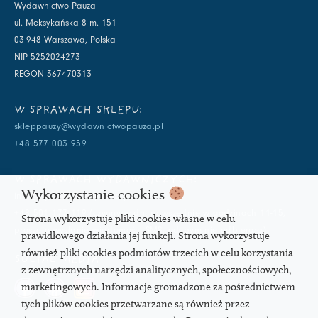
Wydawnictwo Pauza
ul. Meksykańska 8 m. 151
03-948 Warszawa, Polska
NIP 5252024273
REGON 367470313
W SPRAWACH SKLEPU:
skleppauzy@wydawnictwopauza.pl
+48 577 003 959
W SPRAWACH WYDAWNICZYCH:
Wykorzystanie cookies
info@wydawnictwopauza.pl
+48 501 177 119 (czynny w dni powszednie w godzinach 11-15,
Strona wykorzystuje pliki cookies własne w celu
proszę o wysłanie wiadomości SMS, gdybym nie odbierała)
prawidłowego działania jej funkcji. Strona wykorzystuje
również pliki cookies podmiotów trzecich w celu korzystania
SOCIAL MEDIA
z zewnętrznych narzędzi analitycznych, społecznościowych,
marketingowych. Informacje gromadzone za pośrednictwem
tych plików cookies przetwarzane są również przez