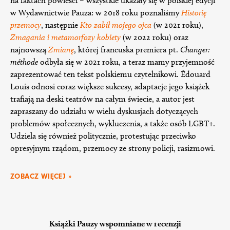
na faktach powieści – wszystkie ukazały się w polskiej edycji
w Wydawnictwie Pauza: w 2018 roku poznaliśmy
Historię
przemocy
, następnie
Kto zabił mojego ojca
(w 2021 roku),
Zmagania i metamorfozy kobiety
(w 2022 roku) oraz
najnowszą
Zmianę
, której francuska premiera pt.
Changer:
méthode
odbyła się w 2021 roku, a teraz mamy przyjemność
zaprezentować ten tekst polskiemu czytelnikowi. Édouard
Louis odnosi coraz większe sukcesy, adaptacje jego książek
trafiają na deski teatrów na całym świecie, a autor jest
zapraszany do udziału w wielu dyskusjach dotyczących
problemów społecznych, wykluczenia, a także osób LGBT+.
Udziela się również politycznie, protestując przeciwko
opresyjnym rządom, przemocy ze strony policji, rasizmowi.
ZOBACZ WIĘCEJ »
Książki Pauzy wspomniane w recenzji