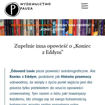
Przejdź
WYDAWNICTWO
do
PAUZA
treści
STRONA GŁÓWNA
/
RECENZJE
/ ZUPEŁNIE INNA OPOWIEŚĆ O
„KONIEC Z EDDYM”
Zupełnie inna opowieść o „Koniec
z Eddym”
Édouard Louis
„
pisze powieści autobiograficzne. Ale
Koniec z Eddym
Historia przemocy
, podobnie jak
udowadnia, że wzięty z życia punkt wyjścia jest dla
pisarza tylko pretekstem do snucia opowieści
uniwersalnej. Tym razem o bólu jaki towarzyszy
każdemu, kto zmaga się ze swoja tożsamością,
balansując między próbą pozostania sobą