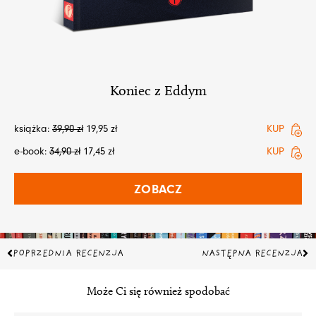
Koniec z Eddym
książka:
39,90
zł
19,95
zł
KUP
e-book:
34,90
zł
17,45
zł
KUP
ZOBACZ
Prev
Na
POPRZEDNIA RECENZJA
NASTĘPNA RECENZJA
Może Ci się również spodobać