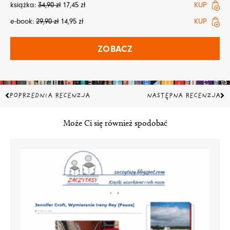
książka:
34,90
zł
17,45
zł
KUP
e-book:
29,90
zł
14,95
zł
KUP
ZOBACZ
Prev
Na
POPRZEDNIA RECENZJA
NASTĘPNA RECENZJA
Może Ci się również spodobać