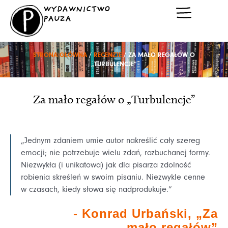
Przejdź
WYDAWNICTWO
do
PAUZA
treści
STRONA GŁÓWNA
/
RECENZJE
/ ZA MAŁO REGAŁÓW O
„TURBULENCJE”
Za mało regałów o „Turbulencje”
„Jednym zdaniem umie autor nakreślić cały szereg
emocji; nie potrzebuje wielu zdań, rozbuchanej formy.
Niezwykła (i unikatowa) jak dla pisarza zdolność
robienia skreśleń w swoim pisaniu. Niezwykle cenne
w czasach, kiedy słowa się nadprodukuje.”
- Konrad Urbański, „Za
mało regałów”