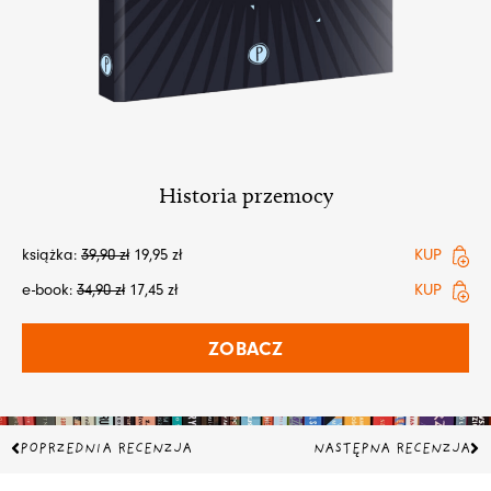
Historia przemocy
książka:
39,90
zł
19,95
zł
KUP
e-book:
34,90
zł
17,45
zł
KUP
ZOBACZ
Prev
Na
POPRZEDNIA RECENZJA
NASTĘPNA RECENZJA