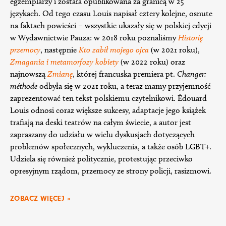
egzemplarzy i została opublikowana za granicą w 25
językach. Od tego czasu Louis napisał cztery kolejne, osnute
na faktach powieści – wszystkie ukazały się w polskiej edycji
w Wydawnictwie Pauza: w 2018 roku poznaliśmy
Historię
przemocy
, następnie
Kto zabił mojego ojca
(w 2021 roku),
Zmagania i metamorfozy kobiety
(w 2022 roku) oraz
najnowszą
Zmianę
, której francuska premiera pt.
Changer:
méthode
odbyła się w 2021 roku, a teraz mamy przyjemność
zaprezentować ten tekst polskiemu czytelnikowi. Édouard
Louis odnosi coraz większe sukcesy, adaptacje jego książek
trafiają na deski teatrów na całym świecie, a autor jest
zapraszany do udziału w wielu dyskusjach dotyczących
problemów społecznych, wykluczenia, a także osób LGBT+.
Udziela się również politycznie, protestując przeciwko
opresyjnym rządom, przemocy ze strony policji, rasizmowi.
ZOBACZ WIĘCEJ »