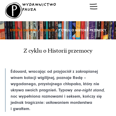
Przejdź
WYDAWNICTWO
do
PAUZA
treści
STRONA GŁÓWNA
/
RECENZJE
/ Z CYKLU O HISTORII PRZEMOCY
Z cyklu o Historii przemocy
Édouard, wracając od przyjaciół z zakrapianej
winem kolacji wigilijnej, poznaje Redę –
wygadanego, przystojnego chłopaka, który nie
ukrywa swoich pragnień. Typowy
one-night stand
,
noc wypełniona rozmowami i seksem, kończy się
jednak tragicznie: usiłowaniem morderstwa
i gwałtem.