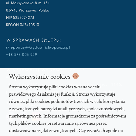
ul. Meksykańska 8 m. 151
03-948 Warszawa, Polska
NIP 5252024273
REGON 367470313
W SPRAWACH SKLEPU:
skleppauzy@wydawnictwopauza.pl
+48 577 003 959
W SPRAWACH WYDAWNICZYCH:
Wykorzystanie cookies
info@wydawnictwopauza.pl
+48 501 177 119 (czynny w dni powszednie w godzinach 11-15,
Strona wykorzystuje pliki cookies własne w celu
proszę o wysłanie wiadomości SMS, gdybym nie odbierała)
prawidłowego działania jej funkcji. Strona wykorzystuje
również pliki cookies podmiotów trzecich w celu korzystania
SOCIAL MEDIA
z zewnętrznych narzędzi analitycznych, społecznościowych,
marketingowych. Informacje gromadzone za pośrednictwem
tych plików cookies przetwarzane są również przez
dostawców narzędzi zewnętrznych. Czy wyrażach zgodę na
PODCAST