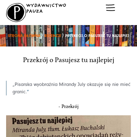
Przejdź
WYDAWNICTWO
do
PAUZA
treści
STRONA GŁÓWNA
/
RECENZJE
/ PRZEKRÓJ O PASUJESZ TU NAJLEPIEJ
Przekrój o Pasujesz tu najlepiej
„Pisarska wyobraźnia Mirandy July okazuje się nie mieć
granic.
”
- Przekrój