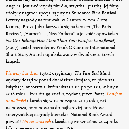
Angeles. Jest twórczynią filmów, artystką i pisarką. Jej filmy
zdobyły nagrodę specjalną jury na Sundance Film Festival
i cztery nagrody na festiwalu w Cannes, w tym Złotą
Kamerę. Proza July ukazywała się na łamach „The Paris
Review”, „Harper’s” i „New Yorkera”, a jej zbiór opowiadań
No One Belongs Here More Than You
(
Pasujesz tu najlepiej
)
(2007) został nagrodzony Frank O’Connor International
Short Story Award i opublikowany w dwudziestu trzech
krajach.
Pierwszy bandzior
(
tytuł oryginalny:
The First Bad Man)
,
wydany dotąd w ponad dwudziestu krajach, to pierwsza
książka jej autorstwa, która ukazała się po polsku, w lutym
2018 roku – była drugą książką wydaną przez Pauzę.
Pasujesz
tu najlepiej
ukazało się w na początku 2019 roku, zaś
najnowsza, nominowana do najbardziej prestiżowej
amerykańskiej nagrody literackiej National Book Award
powieść
Na czworakach
ukazała się we wrześniu 2024 roku,
kilka miesięcy po premierze w USA.