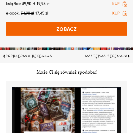
książka:
39,90
zł
19,95
zł
KUP
e-book:
34,90
zł
17,45
zł
KUP
ZOBACZ
Prev
Na
POPRZEDNIA RECENZJA
NASTĘPNA RECENZJA
Może Ci się również spodobać