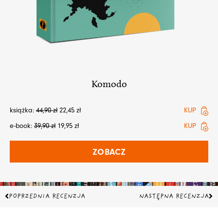
Komodo
książka:
44,90
zł
22,45
zł
KUP
e-book:
39,90
zł
19,95
zł
KUP
ZOBACZ
Prev
Na
POPRZEDNIA RECENZJA
NASTĘPNA RECENZJA