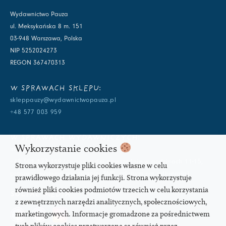
Wydawnictwo Pauza
ul. Meksykańska 8 m. 151
03-948 Warszawa, Polska
NIP 5252024273
REGON 367470313
W SPRAWACH SKLEPU:
skleppauzy@wydawnictwopauza.pl
+48 577 003 959
W SPRAWACH WYDAWNICZYCH:
Wykorzystanie cookies
info@wydawnictwopauza.pl
+48 501 177 119 (czynny w dni powszednie w godzinach 11-15,
Strona wykorzystuje pliki cookies własne w celu
proszę o wysłanie wiadomości SMS, gdybym nie odbierała)
prawidłowego działania jej funkcji. Strona wykorzystuje
również pliki cookies podmiotów trzecich w celu korzystania
SOCIAL MEDIA
z zewnętrznych narzędzi analitycznych, społecznościowych,
marketingowych. Informacje gromadzone za pośrednictwem