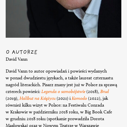
O AUTORZE
David Vann
David Vann to autor opowiadań i powieści wydanych
w ponad dwudziestu językach, a także laureat czternastu
nagród literackich. Pisarz znany jest już w Polsce za sprawą
czterech powieści:
Legenda o samobójstwie
(2018),
Brud
(2019),
Halibut na Księżycu
(2021) i
Komodo
(2022), jak
również kilku wizyt w Polsce: na Festiwalu Conrada
w Krakowie w październiku 2018 roku, w Big Book Cafe
w grudniu 2018 roku (spotkanie prowadziła Dorota
Masłowska) oraz w Nowym Teatrze w Warszawie