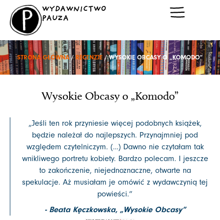
Przejdź
WYDAWNICTWO
do
PAUZA
treści
STRONA GŁÓWNA
/
RECENZJE
/ WYSOKIE OBCASY O „KOMODO”
Wysokie Obcasy o „Komodo”
„Jeśli ten rok przyniesie więcej podobnych książek,
będzie należał do najlepszych. Przynajmniej pod
względem czytelniczym. (…) Dawno nie czytałam tak
wnikliwego portretu kobiety. Bardzo polecam. I jeszcze
to zakończenie, niejednoznaczne, otwarte na
spekulacje. Aż musiałam je omówić z wydawczynią tej
powieści.”
- Beata Kęczkowska, „Wysokie Obcasy”