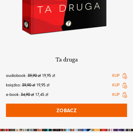
Ta druga
audiobook:
39,90
zł
19,95
zł
KUP
książka:
39,90
zł
19,95
zł
KUP
e-book:
34,90
zł
17,45
zł
KUP
ZOBACZ