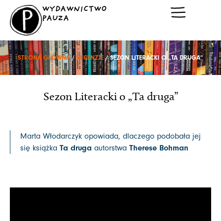
Przejdź
WYDAWNICTWO
do
PAUZA
treści
STRONA GŁÓWNA
/
RECENZJE
/ SEZON LITERACKI O „TA DRUGA”
Sezon Literacki o „Ta druga”
Marta Włodarczyk opowiada, dlaczego podobała jej
Ta druga
Therese Bohman
się książka
autorstwa