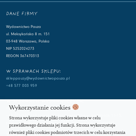
DANE FIRMY
Wydawnictwo Pauza
ul. Meksykańska 8 m. 151
03-948 Warszawa, Polska
NIP 5252024273
REGON 367470313
W SPRAWACH SKLEPU:
skleppauzy@wydawnictwopauza.pl
+48 577 003 959
W SPRAWACH WYDAWNICZYCH:
Wykorzystanie cookies
info@wydawnictwopauza.pl
+48 501 177 119 (czynny w dni powszednie w godzinach 11-15,
Strona wykorzystuje pliki cookies własne w celu
proszę o wysłanie wiadomości SMS, gdybym nie odbierała)
prawidłowego działania jej funkcji. Strona wykorzystuje
również pliki cookies podmiotów trzecich w celu korzystania
SOCIAL MEDIA