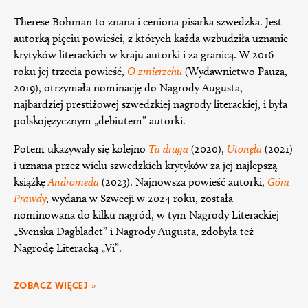
Therese Bohman to znana i ceniona pisarka szwedzka. Jest
autorką pięciu powieści, z których każda wzbudziła uznanie
krytyków literackich w kraju autorki i za granicą. W 2016
roku jej trzecia powieść,
O zmierzchu
(Wydawnictwo Pauza,
2019), otrzymała nominację do Nagrody Augusta,
najbardziej prestiżowej szwedzkiej nagrody literackiej, i była
polskojęzycznym „debiutem” autorki.
Potem ukazywały się kolejno
Ta druga
(2020),
Utonęła
(2021)
i uznana przez wielu szwedzkich krytyków za jej najlepszą
książkę
Andromeda
(2023). Najnowsza powieść autorki,
Góra
Prawd
y
, wydana w Szwecji w 2024 roku, została
nominowana do kilku nagród, w tym Nagrody Literackiej
„Svenska Dagbladet” i Nagrody Augusta, zdobyła też
Nagrodę Literacką „Vi”.
ZOBACZ WIĘCEJ »