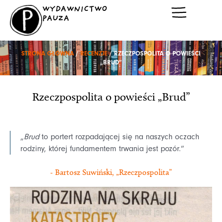
Przejdź
WYDAWNICTWO
do
PAUZA
treści
STRONA GŁÓWNA
/
RECENZJE
/ RZECZPOSPOLITA O POWIEŚCI
„BRUD”
Rzeczpospolita o powieści „Brud”
„
Brud
to portert rozpadającej się na naszych oczach
rodziny, której fundamentem trwania jest pozór.”
- Bartosz Suwiński, „Rzeczpospolita”