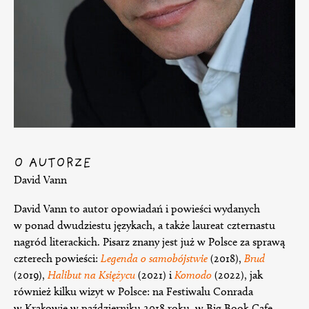
O AUTORZE
David Vann
David Vann to autor opowiadań i powieści wydanych
w ponad dwudziestu językach, a także laureat czternastu
nagród literackich. Pisarz znany jest już w Polsce za sprawą
czterech powieści:
Legenda o samobójstwie
(2018),
Brud
(2019),
Halibut na Księżycu
(2021) i
Komodo
(2022), jak
również kilku wizyt w Polsce: na Festiwalu Conrada
w Krakowie w październiku 2018 roku, w Big Book Cafe