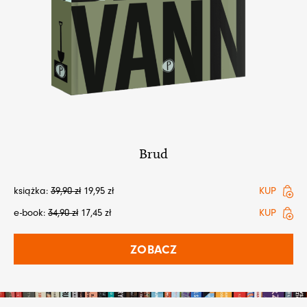
Brud
książka:
39,90
zł
19,95
zł
KUP
e-book:
34,90
zł
17,45
zł
KUP
ZOBACZ