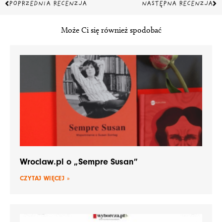
Prev
Na
POPRZEDNIA RECENZJA
NASTĘPNA RECENZJA
Może Ci się również spodobać
Wroclaw.pl o „Sempre Susan”
CZYTAJ WIĘCEJ »