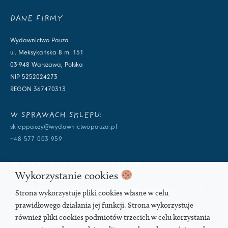
DANE FIRMY
Wydawnictwo Pauza
ul. Meksykańska 8 m. 151
03-948 Warszawa, Polska
NIP 5252024273
REGON 367470313
W SPRAWACH SKLEPU:
skleppauzy@wydawnictwopauza.pl
+48 577 003 959
W SPRAWACH WYDAWNICZYCH:
Wykorzystanie cookies
info@wydawnictwopauza.pl
+48 501 177 119 (czynny w dni powszednie w godzinach 11-15,
Strona wykorzystuje pliki cookies własne w celu
proszę o wysłanie wiadomości SMS, gdybym nie odbierała)
prawidłowego działania jej funkcji. Strona wykorzystuje
również pliki cookies podmiotów trzecich w celu korzystania
SOCIAL MEDIA