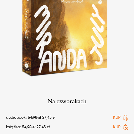
Na czworakach
audiobook:
54,90
zł
27,45
zł
KUP
książka:
54,90
zł
27,45
zł
KUP