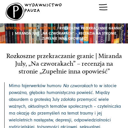
Przejdź
WYDAWNICTWO
do
PAUZA
treści
STRONA GŁÓWNA
/
RECENZJE
/ ROZKOSZNE PRZEKRACZANIE GRANIC
| MIRANDA JULY, „NA CZWORAKACH” – RECENZJA NA STRONIE
„ZUPEŁNIE INNA OPOWIEŚĆ”
Rozkoszne przekraczanie granic | Miranda
July, „Na czworakach” – recenzja na
stronie „Zupełnie inna opowieść”
Mimo fajerwerków humoru
Na czworakach
to w istocie
poważna, głęboko humanistyczna powieść. Między
absurdem a groteską July zdołała przemycić wiele
ważnych, aktualnych tematów społecznych – czytelniczka
ma okazję do przemyśleń na temat traumy i jej
wieloletnich następstw, depresji, odpowiedzialności
rodzicielskiej, tożsamości płciowej, seksualnej,