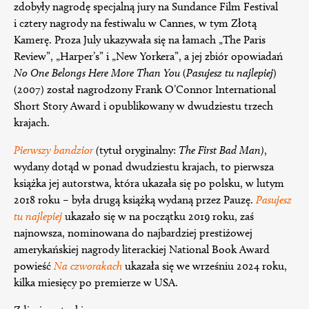
zdobyły nagrodę specjalną jury na Sundance Film Festival
i cztery nagrody na festiwalu w Cannes, w tym Złotą
Kamerę. Proza July ukazywała się na łamach „The Paris
Review”, „Harper’s” i „New Yorkera”, a jej zbiór opowiadań
No One Belongs Here More Than You
(
Pasujesz tu najlepiej
)
(2007) został nagrodzony Frank O’Connor International
Short Story Award i opublikowany w dwudziestu trzech
krajach.
Pierwszy bandzior
(
tytuł oryginalny:
The First Bad Man)
,
wydany dotąd w ponad dwudziestu krajach, to pierwsza
książka jej autorstwa, która ukazała się po polsku, w lutym
2018 roku – była drugą książką wydaną przez Pauzę.
Pasujesz
tu najlepiej
ukazało się w na początku 2019 roku, zaś
najnowsza, nominowana do najbardziej prestiżowej
amerykańskiej nagrody literackiej National Book Award
powieść
Na czworakach
ukazała się we wrześniu 2024 roku,
kilka miesięcy po premierze w USA.