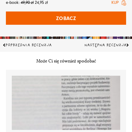
e-book:
49,90
zł
24,95
zł
KUP
ZOBACZ
Prev
Na
POPRZEDNIA RECENZJA
NASTĘPNA RECENZJA
Może Ci się również spodobać