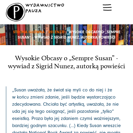
Przejdź
WYDAWNICTWO
do
PAUZA
treści
STRONA GŁÓWNA
/
RECENZJE
/ WYSOKIE OBCASY O „SEMPRE
SUSAN” - WYWIAD Z SIGRID NUNEZ, AUTORKĄ POWIEŚCI
Wysokie Obcasy o „Sempre Susan” -
wywiad z Sigrid Nunez, autorką powieści
„Susan uważała, że świat się myli co do niej i że
w końcu zmieni zdanie, jeśli będzie wystarczająco
zdecydowana. Chciała być artystką, uważała, że nie
uda jej się tego osiągnąć, jeśli pozostanie „tylko”
eseistką. Proza była jej zdaniem czymś ważniejszym,
bardziej godnym szacunku. (…) Kiedy Susan wreszcie
dostała National Book Award za powieść, nie mogła