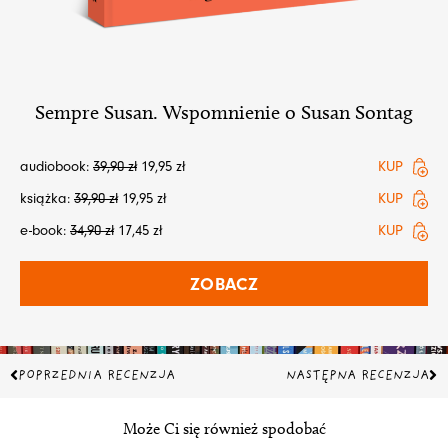
Sempre Susan. Wspomnienie o Susan Sontag
audiobook:
39,90
zł
19,95
zł
KUP
książka:
39,90
zł
19,95
zł
KUP
e-book:
34,90
zł
17,45
zł
KUP
ZOBACZ
Prev
Na
POPRZEDNIA RECENZJA
NASTĘPNA RECENZJA
Może Ci się również spodobać