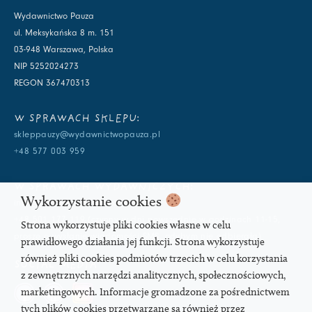
Wydawnictwo Pauza
ul. Meksykańska 8 m. 151
03-948 Warszawa, Polska
NIP 5252024273
REGON 367470313
W SPRAWACH SKLEPU:
skleppauzy@wydawnictwopauza.pl
+48 577 003 959
W SPRAWACH WYDAWNICZYCH:
Wykorzystanie cookies
info@wydawnictwopauza.pl
+48 501 177 119 (czynny w dni powszednie w godzinach 11-15,
Strona wykorzystuje pliki cookies własne w celu
proszę o wysłanie wiadomości SMS, gdybym nie odbierała)
prawidłowego działania jej funkcji. Strona wykorzystuje
również pliki cookies podmiotów trzecich w celu korzystania
SOCIAL MEDIA
z zewnętrznych narzędzi analitycznych, społecznościowych,
marketingowych. Informacje gromadzone za pośrednictwem
tych plików cookies przetwarzane są również przez