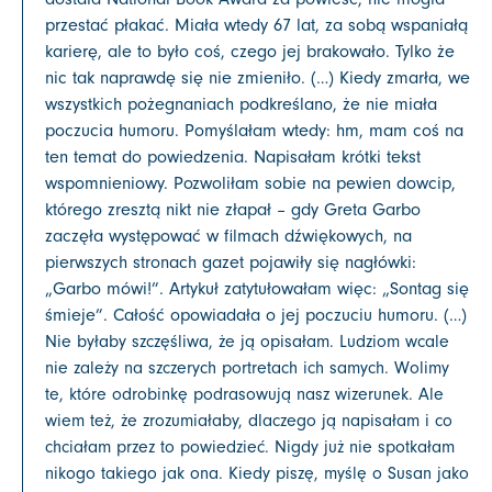
przestać płakać. Miała wtedy 67 lat, za sobą wspaniałą
karierę, ale to było coś, czego jej brakowało. Tylko że
nic tak naprawdę się nie zmieniło. (…) Kiedy zmarła, we
wszystkich pożegnaniach podkreślano, że nie miała
poczucia humoru. Pomyślałam wtedy: hm, mam coś na
ten temat do powiedzenia. Napisałam krótki tekst
wspomnieniowy. Pozwoliłam sobie na pewien dowcip,
którego zresztą nikt nie złapał – gdy Greta Garbo
zaczęła występować w filmach dźwiękowych, na
pierwszych stronach gazet pojawiły się nagłówki:
„Garbo mówi!”. Artykuł zatytułowałam więc: „Sontag się
śmieje”. Całość opowiadała o jej poczuciu humoru. (…)
Nie byłaby szczęśliwa, że ją opisałam. Ludziom wcale
nie zależy na szczerych portretach ich samych. Wolimy
te, które odrobinkę podrasowują nasz wizerunek. Ale
wiem też, że zrozumiałaby, dlaczego ją napisałam i co
chciałam przez to powiedzieć. Nigdy już nie spotkałam
nikogo takiego jak ona. Kiedy piszę, myślę o Susan jako