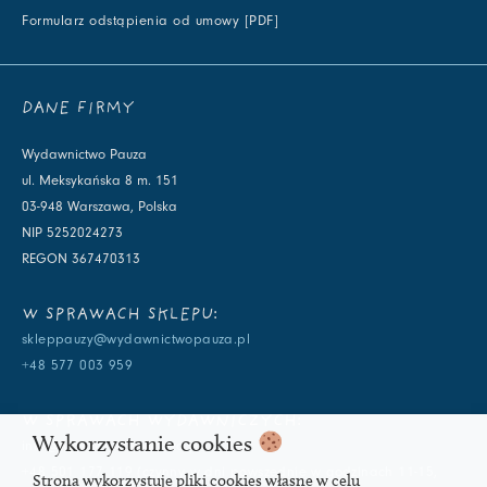
Formularz odstąpienia od umowy [PDF]
DANE FIRMY
Wydawnictwo Pauza
ul. Meksykańska 8 m. 151
03-948 Warszawa, Polska
NIP 5252024273
REGON 367470313
W SPRAWACH SKLEPU:
skleppauzy@wydawnictwopauza.pl
+48 577 003 959
W SPRAWACH WYDAWNICZYCH:
Wykorzystanie cookies
info@wydawnictwopauza.pl
+48 501 177 119 (czynny w dni powszednie w godzinach 11-15,
Strona wykorzystuje pliki cookies własne w celu