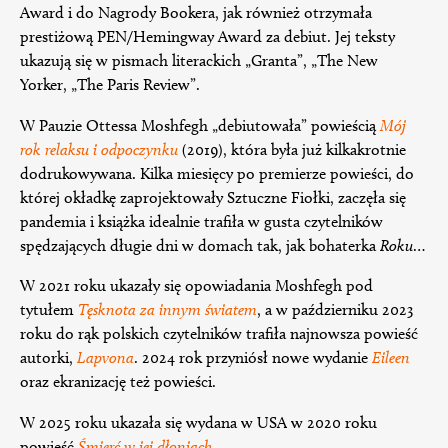
Award i do Nagrody Bookera, jak również otrzymała
prestiżową PEN/Hemingway Award za debiut. Jej teksty
ukazują się w pismach literackich „Granta”, „The New
Yorker, „The Paris Review”.
W Pauzie Ottessa Moshfegh „debiutowała” powieścią
Mój
rok relaksu i odpoczynku
(2019), która była już kilkakrotnie
dodrukowywana. Kilka miesięcy po premierze powieści, do
której okładkę zaprojektowały Sztuczne Fiołki, zaczęła się
pandemia i książka idealnie trafiła w gusta czytelników
spędzających długie dni w domach tak, jak bohaterka
Roku
…
W 2021 roku ukazały się opowiadania Moshfegh pod
tytułem
Tęsknota za innym światem
, a w październiku 2023
roku do rąk polskich czytelników trafiła najnowsza powieść
autorki,
Lapvona
. 2024 rok przyniósł nowe wydanie
Eileen
oraz ekranizację też powieści.
W 2025 roku ukazała się wydana w USA w 2020 roku
powieść
Śmierć w jej dłoniach
.