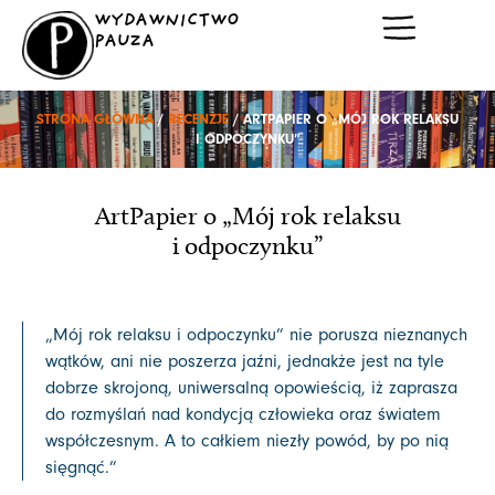
Przejdź
WYDAWNICTWO
do
PAUZA
treści
STRONA GŁÓWNA
/
RECENZJE
/ ARTPAPIER O „MÓJ ROK RELAKSU
I ODPOCZYNKU”
ArtPapier o „Mój rok relaksu
i odpoczynku”
„Mój rok relaksu i odpoczynku” nie porusza nieznanych
wątków, ani nie poszerza jaźni, jednakże jest na tyle
dobrze skrojoną, uniwersalną opowieścią, iż zaprasza
do rozmyślań nad kondycją człowieka oraz światem
współczesnym. A to całkiem niezły powód, by po nią
sięgnąć.”