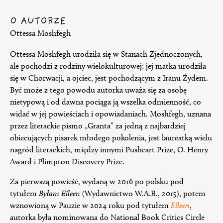
O AUTORZE
Ottessa Moshfegh
Ottessa Moshfegh urodziła się w Stanach Zjednoczonych,
ale pochodzi z rodziny wielokulturowej: jej matka urodziła
się w Chorwacji, a ojciec, jest pochodzącym z Iranu Żydem.
Być może z tego powodu autorka uważa się za osobę
nietypową i od dawna pociąga ją wszelka odmienność, co
widać w jej powieściach i opowiadaniach. Moshfegh, uznana
przez literackie pismo „Granta” za jedną z najbardziej
obiecujących pisarek młodego pokolenia, jest laureatką wielu
nagród literackich, między innymi Pushcart Prize, O. Henry
Award i Plimpton Discovery Prize.
Za pierwszą powieść, wydaną w 2016 po polsku pod
tytułem
Byłam Eileen
(Wydawnictwo W.A.B., 2015), potem
wznowioną w Pauzie w 2024 roku pod tytułem
Eileen
,
autorka była nominowana do National Book Critics Circle