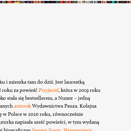
 i mieszka tam do dziś. Jest laureatką
8 roku za powieść
Przyjaciel
, która w 2019 roku
bko stała się bestsellerem, a Nunez – jedną
bianych
autorek
Wydawnictwa Pauza. Kolejna
się w Polsce w 2020 roku, równocześnie
torka napisała sześć powieści, w tym wydaną
ej biograficzny
Sempre Susan: Wspomnienie