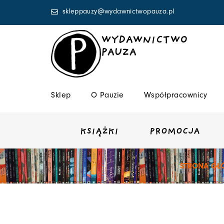
Przejdź
skleppauzy@wydawnictwopauza.pl
do
treści
WYDAWNICTWO
PAUZA
Sklep
O Pauzie
Współpracownicy
KSIĄŻKI
PROMOCJA
STRONA G