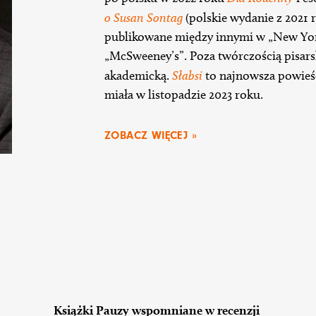
o Susan Sontag
(polskie wydanie z 2021 ro
publikowane między innymi w „New York 
„McSweeney’s”. Poza twórczością pisars
akademicką.
Słabsi
to najnowsza powieś
miała w listopadzie 2023 roku.
ZOBACZ WIĘCEJ »
Książki Pauzy wspomniane w recenzji