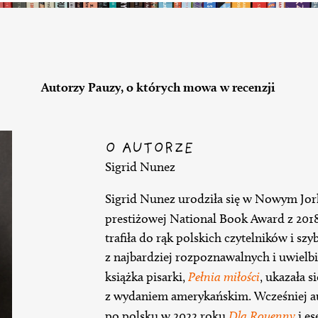
Autorzy Pauzy, o których mowa w recenzji
O AUTORZE
Sigrid Nunez
Sigrid Nunez urodziła się w Nowym Jorku
prestiżowej National Book Award z 201
trafiła do rąk polskich czytelników i szy
z najbardziej rozpoznawalnych i uwiel
książka pisarki,
Pełnia miłości
, ukazała 
z wydaniem amerykańskim. Wcześniej au
po polsku w 2022 roku
Dla Rouenny
i es