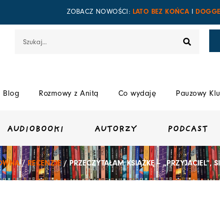
LATO BEZ KOŃCA
DOGGE
ZOBACZ NOWOŚCI:
I
Szukaj
Blog
Rozmowy z Anitą
Co wydaję
Pauzowy Klu
AUDIOBOOKI
AUTORZY
PODCAST
ŁÓWNA
/
RECENZJE
/ PRZECZYTAŁAM KSIĄŻKĘ – „PRZYJACIEL”, S