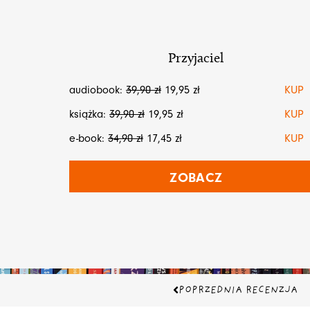
Przyjaciel
audiobook:
39,90
zł
19,95
zł
KUP
książka:
39,90
zł
19,95
zł
KUP
e-book:
34,90
zł
17,45
zł
KUP
ZOBACZ
Prev
POPRZEDNIA RECENZJA