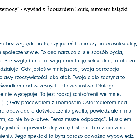
rzemocy” - wywiad z Édouardem Louis, autorem książki
że bez względu na to, czy jesteś homo czy heteroseksualny,
społeczeństwie. To ono narzuca ci się sposób bycia,
. Bez względu na to twoją orientację seksualną, to otacza
ddziałuje. Gdy jesteś w mniejszości, twoja percepcja
ejawy rzeczywistości jako atak. Twoje ciało zaczyna to
świadkiem od wczesnych lat dzieciństwa. Dlatego
 nie występuje. To jest rodzaj schizofrenii we mnie.
ć. (…) Gdy pracowałem z Thomasem Ostermaierem nad
óra opowiada o doświadczeniu gwałtu, powiedziałem mu
ym, co nie było łatwe. Teraz muszę odpocząć”. Musiałem
 ty jesteś odpowiedzialny za tę historię. Teraz będziesz
mieniu. Jego spektakl to była bardzo odważna wypowiedź.