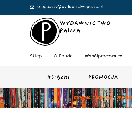
Przejdź
skleppauzy@wydawnictwopauza.pl
do
treści
WYDAWNICTWO
PAUZA
Sklep
O Pauzie
Współpracownicy
KSIĄŻKI
PROMOCJA
STRONA GŁÓWNA
/
RECENZ