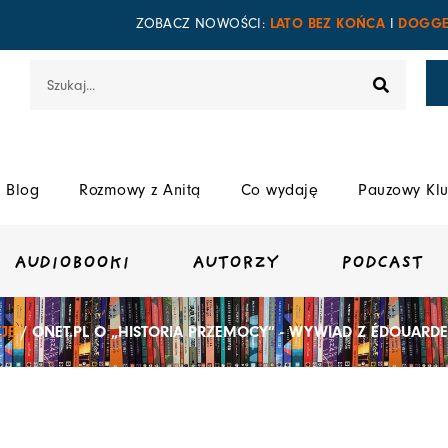
LATO BEZ KOŃCA
DOGGE
ZOBACZ NOWOŚCI:
I
Szukaj
Blog
Rozmowy z Anitą
Co wydaję
Pauzowy Klu
AUDIOBOOKI
AUTORZY
PODCAST
JE
/ ONET.PL O „HISTORIA PRZEMOCY” - WYWIAD Z ÉDOUARDE