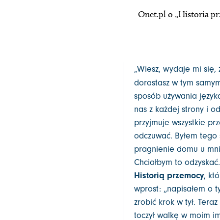
Onet.pl o „Historia p
Wiesz, wydaje mi się, 
„
dorastasz w tym samym 
sposób używania języka
nas z każdej strony i o
przyjmuje wszystkie prz
odczuwać. Byłem tego 
pragnienie domu u mnie
Chciałbym to odzyska
Historią przemocy
, kt
wprost: „napisałem o t
zrobić krok w tył. Teraz
toczył walkę w moim i