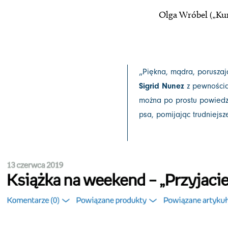
Olga Wróbel („Kur
„
Piękna, mądra, poruszaj
Sigrid Nunez
z pewnością 
można po prostu powiedzie
psa, pomijając trudniejsze