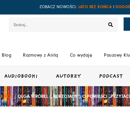
LATO BEZ KOŃCA
DOGGE
ZOBACZ NOWOŚCI:
I
Szukaj
Blog
Rozmowy z Anitą
Co wydaję
Pauzowy Klu
AUDIOBOOKI
AUTORZY
PODCAST
CENZJE
/ OLGA WRÓBEL („KURZOJADY”) O POWIEŚCI „PRZYJACI