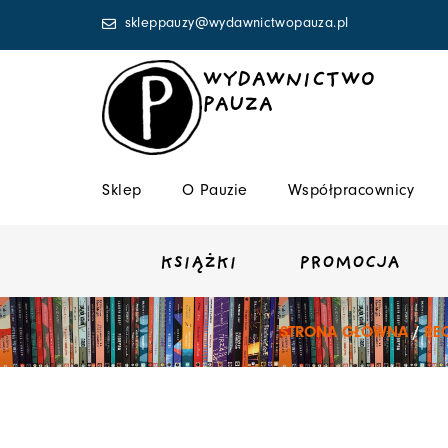
Przejdź
skleppauzy@wydawnictwopauza.pl
do
treści
WYDAWNICTWO
PAUZA
Sklep
O Pauzie
Współpracownicy
KSIĄŻKI
PROMOCJA
STRONA GŁÓWNA
/
RE