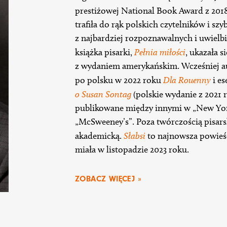
prestiżowej National Book Award z 201
trafiła do rąk polskich czytelników i szy
z najbardziej rozpoznawalnych i uwiel
książka pisarki,
Pełnia miłości
, ukazała 
z wydaniem amerykańskim. Wcześniej au
po polsku w 2022 roku
Dla Rouenny
i es
o Susan Sontag
(polskie wydanie z 2021 ro
publikowane między innymi w „New York 
„McSweeney’s”. Poza twórczością pisars
akademicką.
Słabsi
to najnowsza powieś
miała w listopadzie 2023 roku.
ZOBACZ WIĘCEJ »