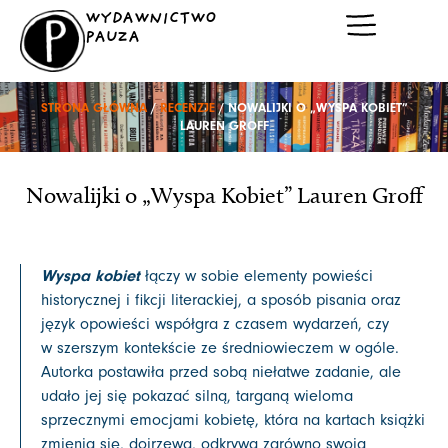
Przejdź
WYDAWNICTWO
do
PAUZA
treści
STRONA GŁÓWNA
/
RECENZJE
/ NOWALIJKI O „WYSPA KOBIET”
LAUREN GROFF
Nowalijki o „Wyspa Kobiet” Lauren Groff
Wyspa kobiet
łączy w sobie elementy powieści
historycznej i fikcji literackiej, a sposób pisania oraz
język opowieści współgra z czasem wydarzeń, czy
w szerszym kontekście ze średniowieczem w ogóle.
Autorka postawiła przed sobą niełatwe zadanie, ale
udało jej się pokazać silną, targaną wieloma
sprzecznymi emocjami kobietę, która na kartach książki
zmienia się, dojrzewa, odkrywa zarówno swoją