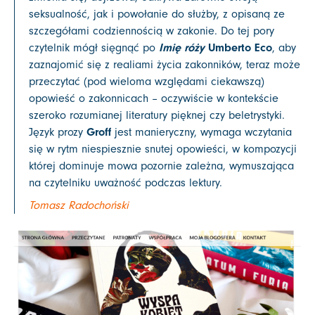
seksualność, jak i powołanie do służby, z opisaną ze
szczegółami codziennością w zakonie. Do tej pory
Imię róży
Umberto Eco
czytelnik mógł sięgnąć po
, aby
zaznajomić się z realiami życia zakonników, teraz może
przeczytać (pod wieloma względami ciekawszą)
opowieść o zakonnicach – oczywiście w kontekście
szeroko rozumianej literatury pięknej czy beletrystyki.
Groff
Język prozy
jest manieryczny, wymaga wczytania
się w rytm niespiesznie snutej opowieści, w kompozycji
której dominuje mowa pozornie zależna, wymuszająca
na czytelniku uważność podczas lektury.
Tomasz Radochoński