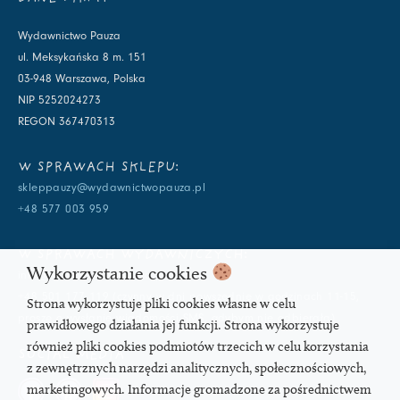
Wydawnictwo Pauza
ul. Meksykańska 8 m. 151
03-948 Warszawa, Polska
NIP 5252024273
REGON 367470313
W SPRAWACH SKLEPU:
skleppauzy@wydawnictwopauza.pl
+48 577 003 959
W SPRAWACH WYDAWNICZYCH:
Wykorzystanie cookies
info@wydawnictwopauza.pl
+48 501 177 119 (czynny w dni powszednie w godzinach 11-15,
Strona wykorzystuje pliki cookies własne w celu
proszę o wysłanie wiadomości SMS, gdybym nie odbierała)
prawidłowego działania jej funkcji. Strona wykorzystuje
również pliki cookies podmiotów trzecich w celu korzystania
SOCIAL MEDIA
z zewnętrznych narzędzi analitycznych, społecznościowych,
marketingowych. Informacje gromadzone za pośrednictwem