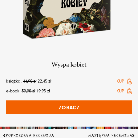
Wyspa kobiet
książka:
44,90
zł
22,45
zł
KUP
e-book:
39,90
zł
19,95
zł
KUP
ZOBACZ
Prev
Na
POPRZEDNIA RECENZJA
NASTĘPNA RECENZJA