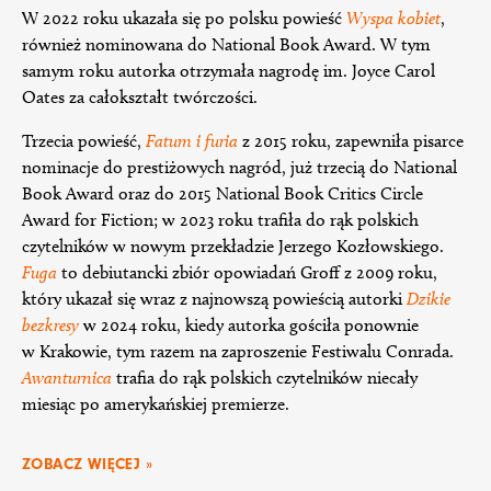
W 2022 roku ukazała się po polsku powieść
Wyspa kobiet
,
również nominowana do National Book Award. W tym
samym roku autorka otrzymała nagrodę im. Joyce Carol
Oates za całokształt twórczości.
Trzecia powieść,
Fatum i furia
z 2015 roku, zapewniła pisarce
nominacje do prestiżowych nagród, już trzecią do National
Book Award oraz do 2015 National Book Critics Circle
Award for Fiction; w 2023 roku trafiła do rąk polskich
czytelników w nowym przekładzie Jerzego Kozłowskiego.
Fuga
to debiutancki zbiór opowiadań Groff z 2009 roku,
który ukazał się wraz z najnowszą powieścią autorki
Dzikie
bezkresy
w 2024 roku, kiedy autorka gościła ponownie
w Krakowie, tym razem na zaproszenie Festiwalu Conrada.
Awanturnica
trafia do rąk polskich czytelników niecały
miesiąc po amerykańskiej premierze.
ZOBACZ WIĘCEJ »