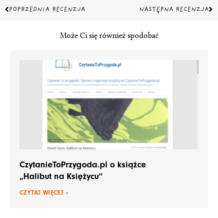
Prev
Na
POPRZEDNIA RECENZJA
NASTĘPNA RECENZJA
Może Ci się również spodobać
CzytanieToPrzygoda.pl o książce
„Halibut na Księżycu”
CZYTAJ WIĘCEJ »