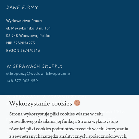
DANE FIRMY
Wydawnictwo Pauza
ul. Meksykańska 8 m. 151
03-948 Warszawa, Polska
NIP 5252024273
REGON 367470313
W SPRAWACH SKLEPU:
skleppauzy@wydawnictwopauza.pl
+48 577 003 959
W SPRAWACH WYDAWNICZYCH:
Wykorzystanie cookies
info@wydawnictwopauza.pl
+48 501 177 119 (czynny w dni powszednie w godzinach 11-15,
Strona wykorzystuje pliki cookies własne w celu
proszę o wysłanie wiadomości SMS, gdybym nie odbierała)
prawidłowego działania jej funkcji. Strona wykorzystuje
również pliki cookies podmiotów trzecich w celu korzystania
SOCIAL MEDIA
z zewnętrznych narzędzi analitycznych, społecznościowych,