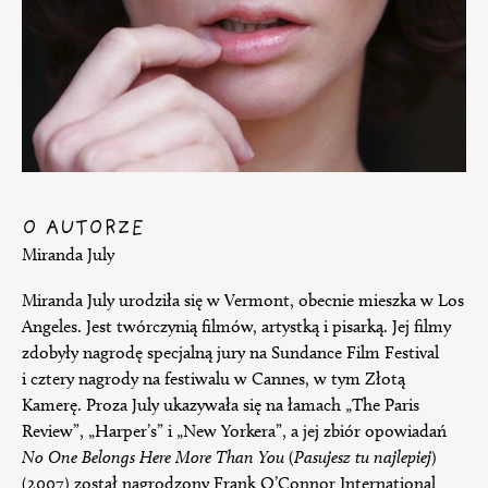
O AUTORZE
Miranda July
Miranda July urodziła się w Vermont, obecnie mieszka w Los
Angeles. Jest twórczynią filmów, artystką i pisarką. Jej filmy
zdobyły nagrodę specjalną jury na Sundance Film Festival
i cztery nagrody na festiwalu w Cannes, w tym Złotą
Kamerę. Proza July ukazywała się na łamach „The Paris
Review”, „Harper’s” i „New Yorkera”, a jej zbiór opowiadań
No One Belongs Here More Than You
(
Pasujesz tu najlepiej
)
(2007) został nagrodzony Frank O’Connor International