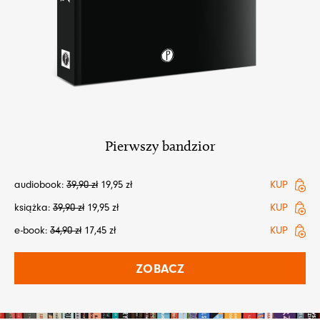
Pierwszy bandzior
audiobook:
39,90
zł
19,95
zł
KUP
książka:
39,90
zł
19,95
zł
KUP
e-book:
34,90
zł
17,45
zł
KUP
ZOBACZ