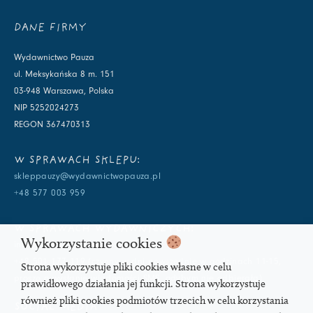
DANE FIRMY
Wydawnictwo Pauza
ul. Meksykańska 8 m. 151
03-948 Warszawa, Polska
NIP 5252024273
REGON 367470313
W SPRAWACH SKLEPU:
skleppauzy@wydawnictwopauza.pl
+48 577 003 959
W SPRAWACH WYDAWNICZYCH:
Wykorzystanie cookies
info@wydawnictwopauza.pl
+48 501 177 119 (czynny w dni powszednie w godzinach 11-15,
Strona wykorzystuje pliki cookies własne w celu
proszę o wysłanie wiadomości SMS, gdybym nie odbierała)
prawidłowego działania jej funkcji. Strona wykorzystuje
również pliki cookies podmiotów trzecich w celu korzystania
SOCIAL MEDIA