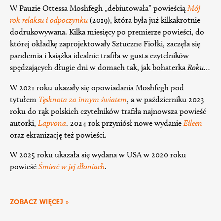
W Pauzie Ottessa Moshfegh „debiutowała” powieścią
Mój
rok relaksu i odpoczynku
(2019), która była już kilkakrotnie
dodrukowywana. Kilka miesięcy po premierze powieści, do
której okładkę zaprojektowały Sztuczne Fiołki, zaczęła się
pandemia i książka idealnie trafiła w gusta czytelników
spędzających długie dni w domach tak, jak bohaterka
Roku
…
W 2021 roku ukazały się opowiadania Moshfegh pod
tytułem
Tęsknota za innym światem
, a w październiku 2023
roku do rąk polskich czytelników trafiła najnowsza powieść
autorki,
Lapvona
. 2024 rok przyniósł nowe wydanie
Eileen
oraz ekranizację też powieści.
W 2025 roku ukazała się wydana w USA w 2020 roku
powieść
Śmierć w jej dłoniach
.
ZOBACZ WIĘCEJ »