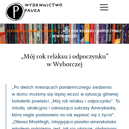
Przejdź
WYDAWNICTWO
do
PAUZA
treści
STRONA GŁÓWNA
/
RECENZJE
/ „MÓJ ROK RELAKSU I ODPOCZYNKU”
W WYBORCZEJ
„Mój rok relaksu i odpoczynku”
w Wyborczej
„Po dwóch miesiącach pandemicznego siedzenia
w domu możemy się lepiej wczuć w sytuację głównej
bohaterki powieści „Mój rok relaksu i odpoczynku”. To
młoda, atrakcyjna i odnosząca sukcesy Amerykanka,
która nagle postanawia na rok wypisać się z życia”.
„Otessa Moshfegh, intrygująca pisarka amerykańska
młodego pokolenia, jest, jak się okazuje, obdarzona