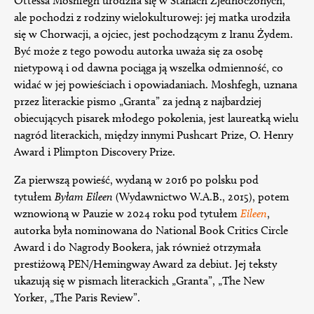
Ottessa Moshfegh urodziła się w Stanach Zjednoczonych,
ale pochodzi z rodziny wielokulturowej: jej matka urodziła
się w Chorwacji, a ojciec, jest pochodzącym z Iranu Żydem.
Być może z tego powodu autorka uważa się za osobę
nietypową i od dawna pociąga ją wszelka odmienność, co
widać w jej powieściach i opowiadaniach. Moshfegh, uznana
przez literackie pismo „Granta” za jedną z najbardziej
obiecujących pisarek młodego pokolenia, jest laureatką wielu
nagród literackich, między innymi Pushcart Prize, O. Henry
Award i Plimpton Discovery Prize.
Za pierwszą powieść, wydaną w 2016 po polsku pod
tytułem
Byłam Eileen
(Wydawnictwo W.A.B., 2015), potem
wznowioną w Pauzie w 2024 roku pod tytułem
Eileen
,
autorka była nominowana do National Book Critics Circle
Award i do Nagrody Bookera, jak również otrzymała
prestiżową PEN/Hemingway Award za debiut. Jej teksty
ukazują się w pismach literackich „Granta”, „The New
Yorker, „The Paris Review”.