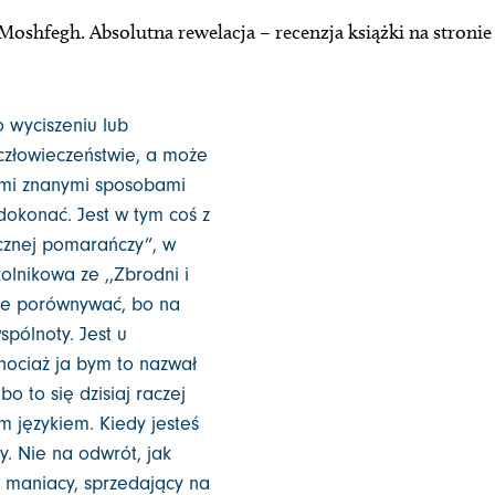
Moshfegh. Absolutna rewelacja – recenzja książki na stron
 wyciszeniu lub
człowieczeństwie, a może
ymi znanymi sposobami
dokonać. Jest w tym coś z
icznej pomarańczy”, w
lnikowa ze ,,Zbrodni i
ebie porównywać, bo na
spólnoty. Jest u
hociaż ja bym to nazwał
o to się dzisiaj raczej
 językiem. Kiedy jesteś
y. Nie na odwrót, jak
o maniacy, sprzedający na