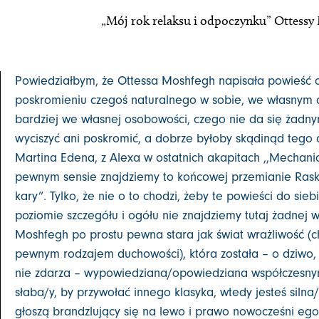
„Mój rok relaksu i odpoczynku” Ottessy 
Powiedziałbym, że Ottessa Moshfegh napisała powieść o
poskromieniu czegoś naturalnego w sobie, we własnym 
bardziej we własnej osobowości, czego nie da się żadn
wyciszyć ani poskromić, a dobrze byłoby skądinąd tego 
Martina Edena, z Alexa w ostatnich akapitach ,,Mechan
pewnym sensie znajdziemy to końcowej przemianie Rasko
kary”. Tylko, że nie o to chodzi, żeby te powieści do si
poziomie szczegółu i ogółu nie znajdziemy tutaj żadnej w
Moshfegh po prostu pewna stara jak świat wrażliwość (c
pewnym rodzajem duchowości), która została – o dziwo, b
nie zdarza – wypowiedziana/opowiedziana współczesnym
słaba/y, by przywołać innego klasyka, wtedy jesteś silna/
głoszą brandzlujący się na lewo i prawo nowocześni eg