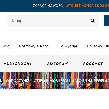
LATO BEZ KOŃCA
DOGGE
ZOBACZ NOWOŚCI:
I
Szukaj
Blog
Rozmowy z Anitą
Co wydaję
Pauzowy Klu
AUDIOBOOKI
AUTORZY
PODCAST
U I ODPOCZYNKU” OTTESSY MOSHFEGH. ABSOLUTNA REWELACJ