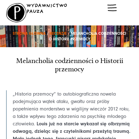
Przejdź
WYDAWNICTWO
do
PAUZA
treści
STRONA GŁÓWNA
/
RECENZJE
/ MELANCHOLIA CODZIENNOŚCI
O HISTORII PRZEMOCY
Melancholia codzienności o Historii
przemocy
„Historia przemocy” to autobiograficzna nowela
podejmująca wątek ataku, gwałtu oraz próby
popełnienia morderstwa w wigilijny wieczór 2012 roku,
a także wpływu tego zdarzenia na psychikę młodego
Louis już na starcie wykazał się olbrzymią
człowieka.
odwagą, dzieląc się z czytelnikami przeżytą traumą.
Mało jednak tego, francuski pisarz radykalnie