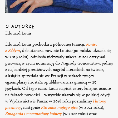
O AUTORZE
Édouard Louis
Édouard Louis pochodzi z północnej Francji.
Koniec
z Eddym
, debiutancka powieść Louisa (po polsku ukazała się
w 2019 roku), odniosła niebywały sukces: autor otrzymał
pierwszą w życiu nominację do Nagrody Goncourtów, jednej
z najbardziej prestiżowych nagród literackich na świecie,
a książka sprzedała się we Francji w setkach tysięcy
egzemplarzy i została opublikowana za granicą w 25
językach. Od tego czasu Louis napisał cztery kolejne, osnute
na faktach powieści – wszystkie ukazały się w polskiej edycji
w Wydawnictwie Pauza: w 2018 roku poznaliśmy
Historię
przemocy
, następnie
Kto zabił mojego ojca
(w 2021 roku),
Zmagania i metamorfozy kobiety
(w 2022 roku) oraz