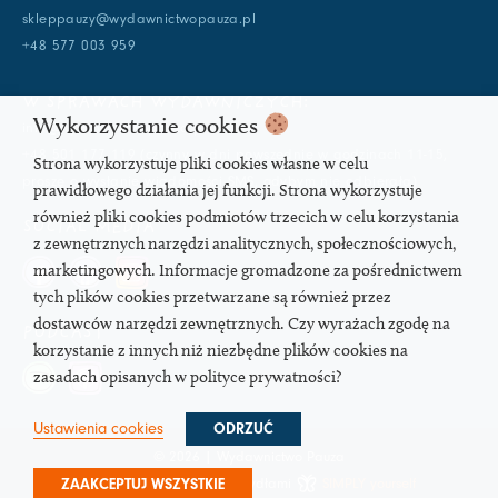
skleppauzy@wydawnictwopauza.pl
+48 577 003 959
W SPRAWACH WYDAWNICZYCH:
Wykorzystanie cookies
info@wydawnictwopauza.pl
+48 501 177 119 (czynny w dni powszednie w godzinach 11-15,
Strona wykorzystuje pliki cookies własne w celu
proszę o wysłanie wiadomości SMS, gdybym nie odbierała)
prawidłowego działania jej funkcji. Strona wykorzystuje
również pliki cookies podmiotów trzecich w celu korzystania
SOCIAL MEDIA
z zewnętrznych narzędzi analitycznych, społecznościowych,
marketingowych. Informacje gromadzone za pośrednictwem
tych plików cookies przetwarzane są również przez
dostawców narzędzi zewnętrznych. Czy wyrażach zgodę na
PODCAST
korzystanie z innych niż niezbędne plików cookies na
zasadach opisanych w polityce prywatności?
Ustawienia cookies
ODRZUĆ
© 2026 | Wydawnictwo Pauza
Strona pod troskliwymi skrzydłami
SIMPLY yourself
ZAAKCEPTUJ WSZYSTKIE