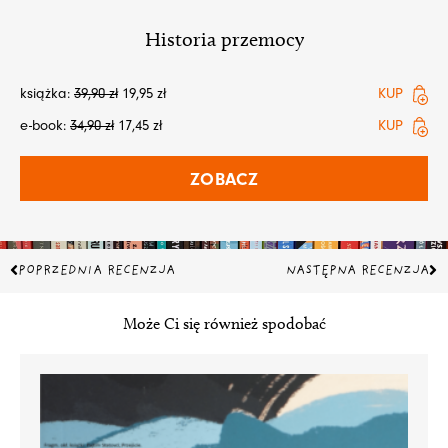
Historia przemocy
książka:
39,90
zł
19,95
zł
KUP
e-book:
34,90
zł
17,45
zł
KUP
ZOBACZ
Prev
Na
POPRZEDNIA RECENZJA
NASTĘPNA RECENZJA
Może Ci się również spodobać