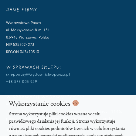
DANE FIRMY
Wydawnictwo Pauza
ul. Meksykańska 8 m. 151
03-948 Warszawa, Polska
NIP 5252024273
REGON 367470313
W SPRAWACH SKLEPU:
skleppauzy@wydawnictwopauza.pl
+48 577 003 959
W SPRAWACH WYDAWNICZYCH:
Wykorzystanie cookies
info@wydawnictwopauza.pl
+48 501 177 119 (czynny w dni powszednie w godzinach 11-15,
Strona wykorzystuje pliki cookies własne w celu
proszę o wysłanie wiadomości SMS, gdybym nie odbierała)
prawidłowego działania jej funkcji. Strona wykorzystuje
również pliki cookies podmiotów trzecich w celu korzystania
SOCIAL MEDIA
z zewnętrznych narzędzi analitycznych, społecznościowych,