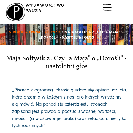
Przejdź
WYDAWNICTWO
do
PAUZA
treści
STRONA GŁÓWNA
/
RECENZJE
/ MAJA SOŁTYSIK Z „CZYTA MAJA” O
„DOROŚLI” - NASTOLETNI GŁOS
Maja Sołtysik z „CzyTa Maja” o „Dorośli” -
nastoletni głos
„Pisarce z ogromną lekkością udało się opisać uczucia,
które drzemią w każdym z nas, a o których wstydzimy
się mówić. Na ponad stu czterdziestu stronach
zapisana jest prawda o poczuciu własnej wartości,
miłości (a właściwie jej braku) oraz relacjach, nie tylko
tych rodzinnych”.