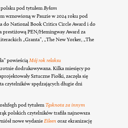
 polsku pod tytułem
Byłam
tem wznowioną w Pauzie w 2024 roku pod
 do National Book Critics Circle Award i do
ła prestiżową PEN/Hemingway Award za
 literackich „Granta”, „The New Yorker, „The
ła” powieścią
Mój rok relaksu
kakrotnie dodrukowywana. Kilka miesięcy po
aprojektowały Sztuczne Fiołki, zaczęła się
sta czytelników spędzających długie dni
Moshfegh pod tytułem
Tęsknota za innym
rąk polskich czytelników trafiła najnowsza
zyniósł nowe wydanie
Eileen
oraz ekranizację