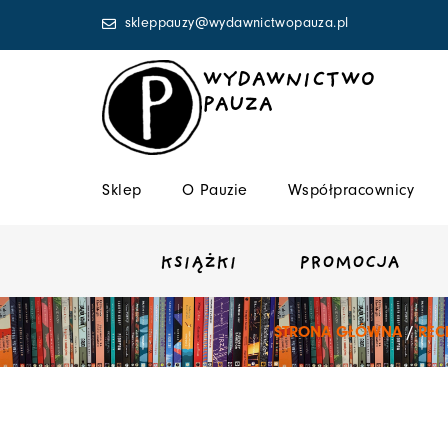
Przejdź
skleppauzy@wydawnictwopauza.pl
do
treści
WYDAWNICTWO
PAUZA
Sklep
O Pauzie
Współpracownicy
KSIĄŻKI
PROMOCJA
STRONA GŁÓWNA
/
REC