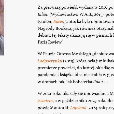
Za pierwszą powieść, wydaną w 2016 po
Eileen
(Wydawnictwo W.A.B., 2015), po
tytułem
Eileen
, autorka była nominowana
Nagrody Bookera, jak również otrzyma
debiut. Jej teksty ukazują się w pismach
Paris Review”.
W Pauzie Ottessa Moshfegh „debiutowa
i odpoczynku
(2019), która była już kil
premierze powieści, do której okładkę z
pandemia i książka idealnie trafiła w gu
w domach tak, jak bohaterka
Roku
…
W 2021 roku ukazały się opowiadania 
światem
, a w październiku 2023 roku do 
powieść autorki,
Lapvona
. 2024 rok pr