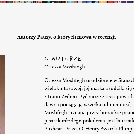
Autorzy Pauzy, o których mowa w recenzji
O AUTORZE
Ottessa Moshfegh
Ottessa Moshfegh urodziła się w Stanac
wielokulturowej: jej matka urodziła się
z Iranu Żydem. Być może z tego powodu
dawna pociąga ją wszelka odmienność, c
Moshfegh, uznana przez literackie pismo
pisarek młodego pokolenia, jest laureat
Pushcart Prize, O. Henry Award i Plimpt