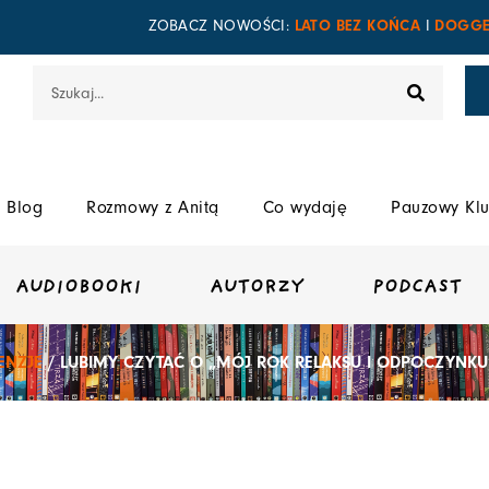
LATO BEZ KOŃCA
DOGGE
ZOBACZ NOWOŚCI:
I
Szukaj
Blog
Rozmowy z Anitą
Co wydaję
Pauzowy Klu
AUDIOBOOKI
AUTORZY
PODCAST
ENZJE
/ LUBIMY CZYTAĆ O „MÓJ ROK RELAKSU I ODPOCZYNKU”