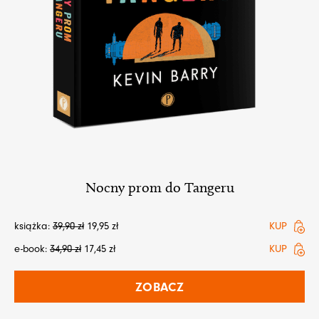
Nocny prom do Tangeru
książka:
39,90
zł
19,95
zł
KUP
e-book:
34,90
zł
17,45
zł
KUP
ZOBACZ