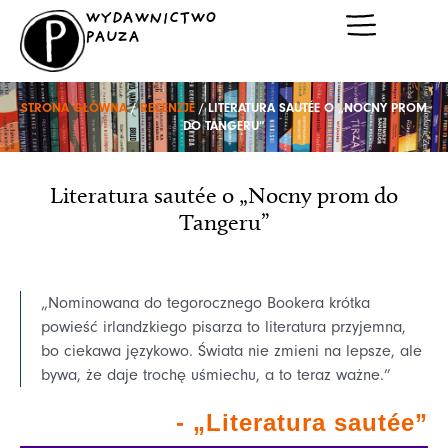
Przejdź
WYDAWNICTWO
do
PAUZA
treści
STRONA GŁÓWNA
/
RECENZJE
/ LITERATURA SAUTÉE O „NOCNY PROM
DO TANGERU”
Literatura sautée o „Nocny prom do
Tangeru”
„Nominowana do tegorocznego Bookera krótka
powieść irlandzkiego pisarza to literatura przyjemna,
bo ciekawa językowo. Świata nie zmieni na lepsze, ale
bywa, że daje trochę uśmiechu, a to teraz ważne.”
-
„Literatura sautée”