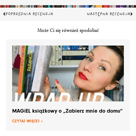
Prev
Na
POPRZEDNIA RECENZJA
NASTĘPNA RECENZJA
Może Ci się również spodobać
MAGiEL książkowy o „Zabierz mnie do domu”
CZYTAJ WIĘCEJ »