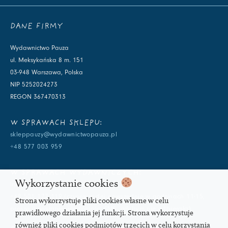
DANE FIRMY
Wydawnictwo Pauza
ul. Meksykańska 8 m. 151
03-948 Warszawa, Polska
NIP 5252024273
REGON 367470313
W SPRAWACH SKLEPU:
skleppauzy@wydawnictwopauza.pl
+48 577 003 959
W SPRAWACH WYDAWNICZYCH:
Wykorzystanie cookies
info@wydawnictwopauza.pl
+48 501 177 119 (czynny w dni powszednie w godzinach 11-15,
Strona wykorzystuje pliki cookies własne w celu
proszę o wysłanie wiadomości SMS, gdybym nie odbierała)
prawidłowego działania jej funkcji. Strona wykorzystuje
również pliki cookies podmiotów trzecich w celu korzystania