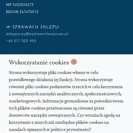
NIP 5252024273
REGON 367470313
W SPRAWACH SKLEPU:
skleppauzy@wydawnictwopauza.pl
+48 577 003 959
W SPRAWACH WYDAWNICZYCH:
Wykorzystanie cookies
info@wydawnictwopauza.pl
+48 501 177 119 (czynny w dni powszednie w godzinach 11-15,
Strona wykorzystuje pliki cookies własne w celu
proszę o wysłanie wiadomości SMS, gdybym nie odbierała)
prawidłowego działania jej funkcji. Strona wykorzystuje
również pliki cookies podmiotów trzecich w celu korzystania
SOCIAL MEDIA
z zewnętrznych narzędzi analitycznych, społecznościowych,
marketingowych. Informacje gromadzone za pośrednictwem
tych plików cookies przetwarzane są również przez
dostawców narzędzi zewnętrznych. Czy wyrażach zgodę na
PODCAST
korzystanie z innych niż niezbędne plików cookies na
zasadach opisanych w polityce prywatności?