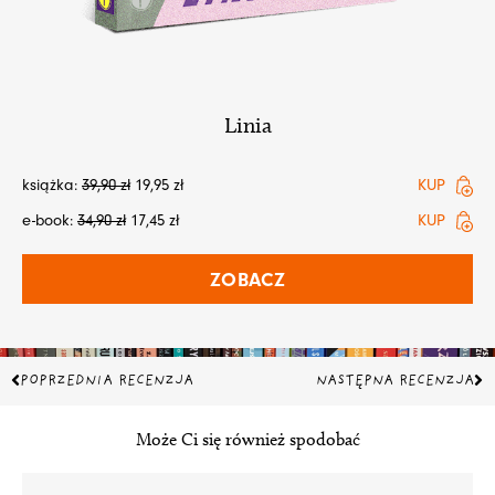
Linia
książka:
39,90
zł
19,95
zł
KUP
e-book:
34,90
zł
17,45
zł
KUP
ZOBACZ
Prev
Na
POPRZEDNIA RECENZJA
NASTĘPNA RECENZJA
Może Ci się również spodobać