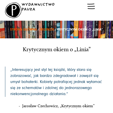
Przejdź
WYDAWNICTWO
do
PAUZA
treści
STRONA GŁÓWNA
/
RECENZJE
/ KRYTYCZNYM OKIEM O „LINIA”
Krytycznym okiem o „Linia”
„Interesujący jest styl tej książki, który stara się
zobrazować, jak bardzo zdegradował i zawęził się
umysł bohaterki. Kobiety potrafiącej jednak wyłamać
się ze schematów i zdolnej do jednorazowego
niekonwencjonalnego działania.”
- Jarosław Czechowicz, „Krytycznym okiem”