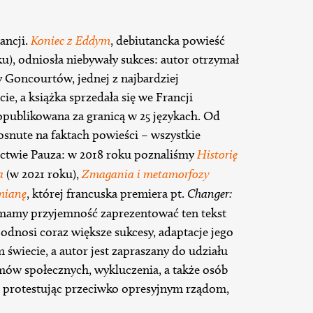
ancji.
Koniec z Eddym
, debiutancka powieść
ku), odniosła niebywały sukces: autor otrzymał
 Goncourtów, jednej z najbardziej
ie, a książka sprzedała się we Francji
 opublikowana za granicą w 25 językach. Od
 osnute na faktach powieści – wszystkie
ictwie Pauza: w 2018 roku poznaliśmy
Historię
a
(w 2021 roku),
Zmagania i metamorfozy
mianę
, której francuska premiera pt.
Changer:
z mamy przyjemność zaprezentować ten tekst
odnosi coraz większe sukcesy, adaptacje jego
m świecie, a autor jest zapraszany do udziału
mów społecznych, wykluczenia, a także osób
, protestując przeciwko opresyjnym rządom,