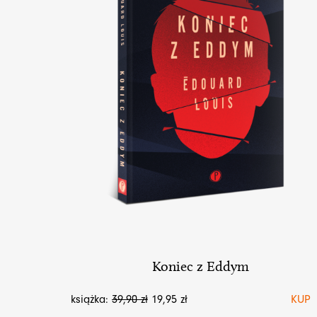
Koniec z Eddym
książka:
39,90
zł
19,95
zł
KUP