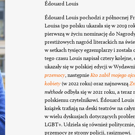
Édouard Louis
Édouard Louis pochodzi z północnej Fr
Louisa (po polsku ukazała się w 2019 ro
pierwszą w życiu nominację do Nagrody
prestiżowych nagród literackich na świec
w setkach tysięcy egzemplarzy i została
tego czasu Louis napisał cztery kolejne,
ukazały się w polskiej edycji w Wydawn
przemocy
, następnie
Kto zabił mojego ojc
kobiety
(w 2022 roku) oraz najnowszą
Z
méthode
odbyła się w 2021 roku, a tera
polskiemu czytelnikowi. Édouard Louis 
książek trafiają na deski teatrów na cały
w wielu dyskusjach dotyczących proble
LGBT+. Udziela się również politycznie
przemocy ze strony policji, rasizmowi.