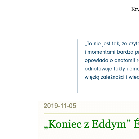
Kry
„To nie jest tak, że cz
i momentami bardzo pr
opowiada o anatomii ro
odnotowuje fakty i emo
więzią zależności i wi