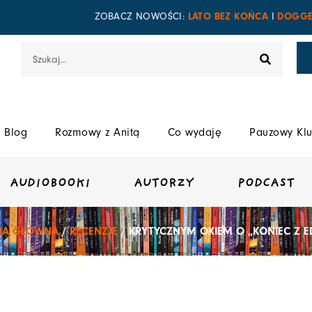
LATO BEZ KOŃCA
DOGGE
ZOBACZ NOWOŚCI:
I
Szukaj
Blog
Rozmowy z Anitą
Co wydaję
Pauzowy Klu
AUDIOBOOKI
AUTORZY
PODCAST
NA GŁÓWNA
/
RECENZJE
/ KRYTYCZNYM OKIEM O „KONIEC Z 