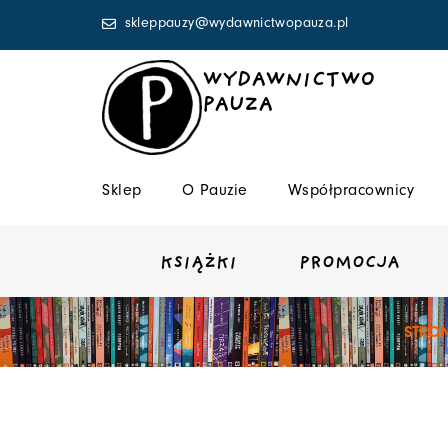
Przejdź
skleppauzy@wydawnictwopauza.pl
do
treści
WYDAWNICTWO
PAUZA
Sklep
O Pauzie
Współpracownicy
KSIĄŻKI
PROMOCJA
STRO