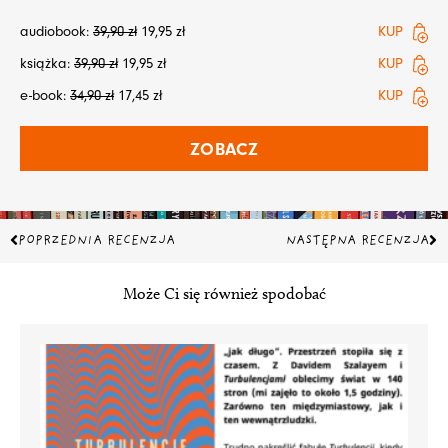
audiobook:
39,90
zł
19,95
zł
KUP
książka:
39,90
zł
19,95
zł
KUP
e-book:
34,90
zł
17,45
zł
KUP
ZOBACZ
Prev
Na
POPRZEDNIA RECENZJA
NASTĘPNA RECENZJA
Może Ci się również spodobać