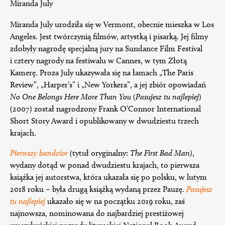
Miranda July
Miranda July urodziła się w Vermont, obecnie mieszka w Los
Angeles. Jest twórczynią filmów, artystką i pisarką. Jej filmy
zdobyły nagrodę specjalną jury na Sundance Film Festival
i cztery nagrody na festiwalu w Cannes, w tym Złotą
Kamerę. Proza July ukazywała się na łamach „The Paris
Review”, „Harper’s” i „New Yorkera”, a jej zbiór opowiadań
No One Belongs Here More Than You
(
Pasujesz tu najlepiej
)
(2007) został nagrodzony Frank O’Connor International
Short Story Award i opublikowany w dwudziestu trzech
krajach.
Pierwszy bandzior
(
tytuł oryginalny:
The First Bad Man)
,
wydany dotąd w ponad dwudziestu krajach, to pierwsza
książka jej autorstwa, która ukazała się po polsku, w lutym
2018 roku – była drugą książką wydaną przez Pauzę.
Pasujesz
tu najlepiej
ukazało się w na początku 2019 roku, zaś
najnowsza, nominowana do najbardziej prestiżowej