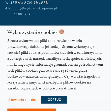
W SPRAWACH SKLEPU:
skleppauzy@wydawnictwopauza.pl
+48 577 003 959
W SPRAWACH WYDAWNICZYCH:
Wykorzystanie cookies
info@wydawnictwopauza.pl
+48 501 177 119 (czynny w dni powszednie w godzinach 11-15,
Strona wykorzystuje pliki cookies własne w celu
proszę o wysłanie wiadomości SMS, gdybym nie odbierała)
prawidłowego działania jej funkcji. Strona wykorzystuje
również pliki cookies podmiotów trzecich w celu korzystania
SOCIAL MEDIA
z zewnętrznych narzędzi analitycznych, społecznościowych,
marketingowych. Informacje gromadzone za pośrednictwem
tych plików cookies przetwarzane są również przez
dostawców narzędzi zewnętrznych. Czy wyrażach zgodę na
PODCAST
korzystanie z innych niż niezbędne plików cookies na
zasadach opisanych w polityce prywatności?
Ustawienia cookies
ODRZUĆ
© 2026 | Wydawnictwo Pauza