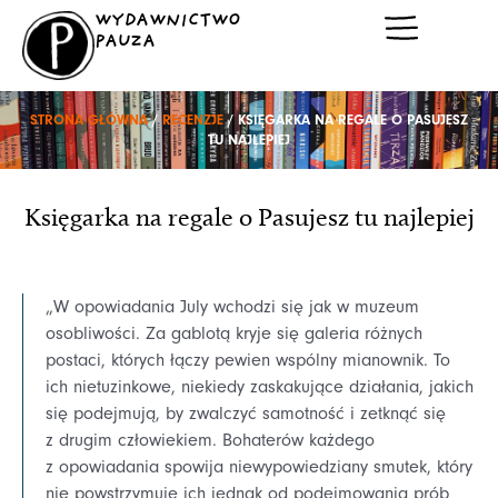
Przejdź
WYDAWNICTWO
do
PAUZA
treści
STRONA GŁÓWNA
/
RECENZJE
/ KSIĘGARKA NA REGALE O PASUJESZ
TU NAJLEPIEJ
Księgarka na regale o Pasujesz tu najlepiej
„W opowiadania July wchodzi się jak w muzeum
osobliwości. Za gablotą kryje się galeria różnych
postaci, których łączy pewien wspólny mianownik. To
ich nietuzinkowe, niekiedy zaskakujące działania, jakich
się podejmują, by zwalczyć samotność i zetknąć się
z drugim człowiekiem. Bohaterów każdego
z opowiadania spowija niewypowiedziany smutek, który
nie powstrzymuje ich jednak od podejmowania prób