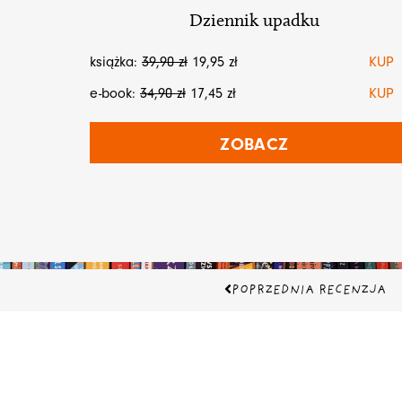
Dziennik upadku
książka:
39,90
zł
19,95
zł
KUP
e-book:
34,90
zł
17,45
zł
KUP
ZOBACZ
Prev
POPRZEDNIA RECENZJA