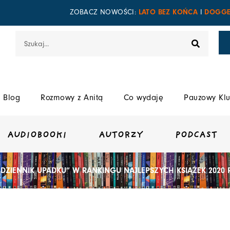
LATO BEZ KOŃCA
DOGGE
ZOBACZ NOWOŚCI:
I
Szukaj
Blog
Rozmowy z Anitą
Co wydaję
Pauzowy Klu
AUDIOBOOKI
AUTORZY
PODCAST
„DZIENNIK UPADKU” W RANKINGU NAJLEPSZYCH KSIĄŻEK 2020