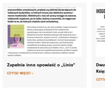
Zupełnie inna opowieść o „Linia”
Dwut
Księ
CZYTAJ WIĘCEJ »
CZYTA