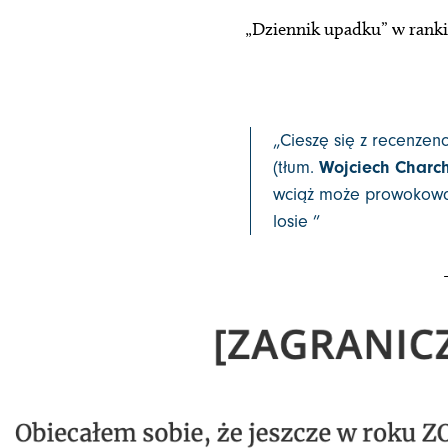
„Dziennik upadku” w ranki
„Cieszę się z recenzen
(tłum.
Wojciech Charch
wciąż może prowokować
losie ”