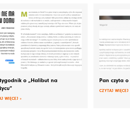
ygodnik o „Halibut na
Pan czyta o
życu”
CZYTAJ WIĘCEJ 
J WIĘCEJ »