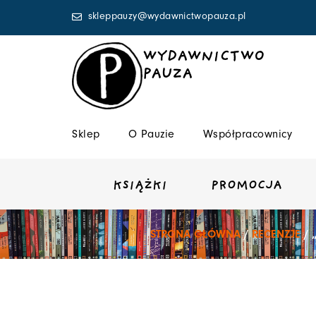
Przejdź
skleppauzy@wydawnictwopauza.pl
do
treści
WYDAWNICTWO
PAUZA
Sklep
O Pauzie
Współpracownicy
KSIĄŻKI
PROMOCJA
STRONA GŁÓWNA
/
RECENZJE
/ 