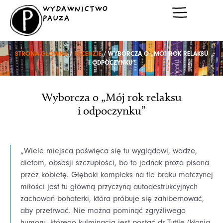
Przejdź
WYDAWNICTWO
do
PAUZA
treści
STRONA GŁÓWNA
/
RECENZJE
/ WYBORCZA O „MÓJ ROK RELAKSU
I ODPOCZYNKU”
Wyborcza o „Mój rok relaksu
i odpoczynku”
„Wiele miejsca poświęca się tu wyglądowi, wadze,
dietom, obsesji szczupłości, bo to jednak proza pisana
przez kobietę. Głęboki kompleks na tle braku matczynej
miłości jest tu główną przyczyną autodestrukcyjnych
zachowań bohaterki, która próbuje się zahibernować,
aby przetrwać. Nie można pominąć zgryźliwego
humoru, którego kulminacją jest postać dr Tuttle (kłania