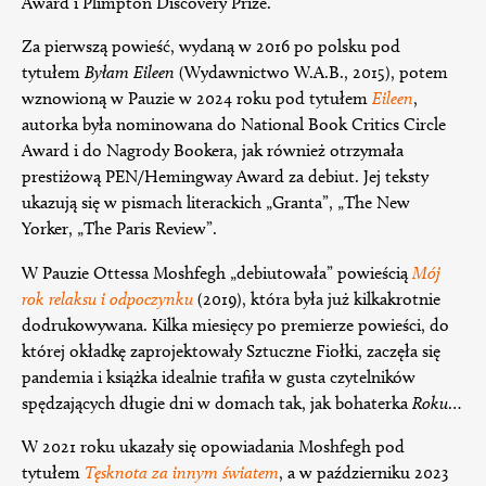
Award i Plimpton Discovery Prize.
Za pierwszą powieść, wydaną w 2016 po polsku pod
tytułem
Byłam Eileen
(Wydawnictwo W.A.B., 2015), potem
wznowioną w Pauzie w 2024 roku pod tytułem
Eileen
,
autorka była nominowana do National Book Critics Circle
Award i do Nagrody Bookera, jak również otrzymała
prestiżową PEN/Hemingway Award za debiut. Jej teksty
ukazują się w pismach literackich „Granta”, „The New
Yorker, „The Paris Review”.
W Pauzie Ottessa Moshfegh „debiutowała” powieścią
Mój
rok relaksu i odpoczynku
(2019), która była już kilkakrotnie
dodrukowywana. Kilka miesięcy po premierze powieści, do
której okładkę zaprojektowały Sztuczne Fiołki, zaczęła się
pandemia i książka idealnie trafiła w gusta czytelników
spędzających długie dni w domach tak, jak bohaterka
Roku
…
W 2021 roku ukazały się opowiadania Moshfegh pod
tytułem
Tęsknota za innym światem
, a w październiku 2023