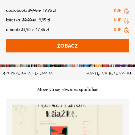
audiobook:
39,90
zł
19,95
zł
KUP
książka:
39,90
zł
19,95
zł
KUP
e-book:
34,90
zł
17,45
zł
KUP
ZOBACZ
Prev
Na
POPRZEDNIA RECENZJA
NASTĘPNA RECENZJA
Może Ci się również spodobać