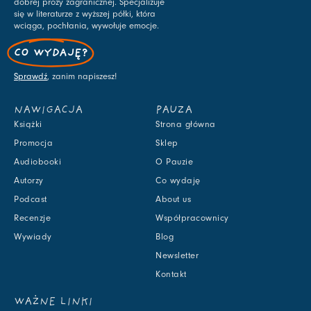
dobrej prozy zagranicznej. Specjalizuje
się w literaturze z wyższej półki, która
wciąga, pochłania, wywołuje emocje.
CO WYDAJĘ?
Sprawdź
, zanim napiszesz!
NAWIGACJA
PAUZA
Książki
Strona główna
Promocja
Sklep
Audiobooki
O Pauzie
Autorzy
Co wydaję
Podcast
About us
Recenzje
Współpracownicy
Wywiady
Blog
Newsletter
Kontakt
WAŻNE LINKI