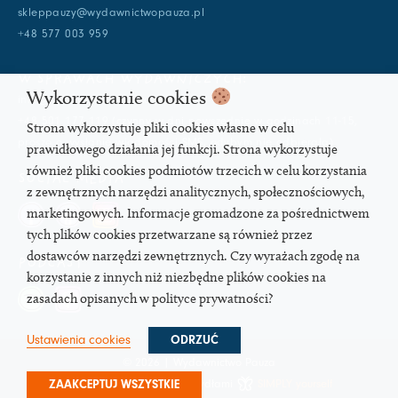
skleppauzy@wydawnictwopauza.pl
+48 577 003 959
W SPRAWACH WYDAWNICZYCH:
Wykorzystanie cookies
info@wydawnictwopauza.pl
+48 501 177 119 (czynny w dni powszednie w godzinach 11-15,
Strona wykorzystuje pliki cookies własne w celu
proszę o wysłanie wiadomości SMS, gdybym nie odbierała)
prawidłowego działania jej funkcji. Strona wykorzystuje
również pliki cookies podmiotów trzecich w celu korzystania
SOCIAL MEDIA
z zewnętrznych narzędzi analitycznych, społecznościowych,
marketingowych. Informacje gromadzone za pośrednictwem
tych plików cookies przetwarzane są również przez
dostawców narzędzi zewnętrznych. Czy wyrażach zgodę na
PODCAST
korzystanie z innych niż niezbędne plików cookies na
zasadach opisanych w polityce prywatności?
Ustawienia cookies
ODRZUĆ
© 2026 | Wydawnictwo Pauza
ZAAKCEPTUJ WSZYSTKIE
Strona pod troskliwymi skrzydłami
SIMPLY yourself