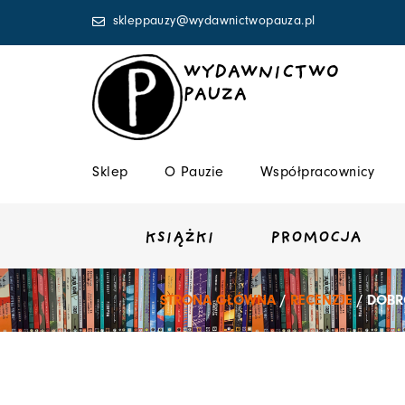
Przejdź
skleppauzy@wydawnictwopauza.pl
do
treści
WYDAWNICTWO
PAUZA
Sklep
O Pauzie
Współpracownicy
KSIĄŻKI
PROMOCJA
STRONA GŁÓWNA
/
RECENZJE
/ DOBR