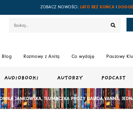
LATO BEZ KOŃCA
DOGGE
ZOBACZ NOWOŚCI:
I
Szukaj
Blog
Rozmowy z Anitą
Co wydaję
Pauzowy Klu
AUDIOBOOKI
AUTORZY
PODCAST
OMIŁA JANKOWSKA, TŁUMACZKA PROZY DAVIDA VANNA, JEDN