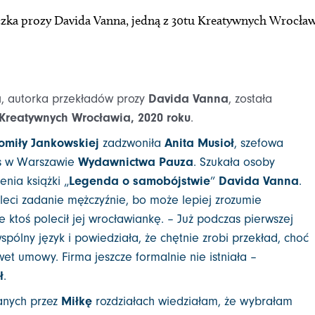
zka prozy Davida Vanna, jedną z 30tu Kreatywnych Wrocław
a
, autorka przekładów prozy
Davida Vanna
, została
Kreatywnych Wrocławia, 2020 roku
.
omiły Jankowskiej
zadzwoniła
Anita Musioł
, szefowa
s w Warszawie
Wydawnictwa Pauza
. Szukała osoby
nia książki „
Legenda o samobójstwie
”
Davida Vanna
.
leci zadanie mężczyźnie, bo może lepiej zrozumie
 ktoś polecił jej wrocławiankę. – Już podczas pierwszej
pólny język i powiedziała, że chętnie zrobi przekład, choć
et umowy. Firma jeszcze formalnie nie istniała –
ł
.
anych przez
Miłkę
rozdziałach wiedziałam, że wybrałam