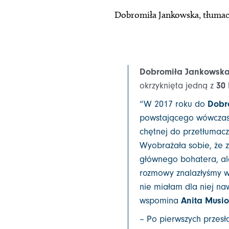
Dobromiła Jankowska, tłumac
Dobromiła Jankowsk
okrzyknięta jedną z
30 
“W 2017 roku do
Dobr
powstającego wówcza
chętnej do przetłumacze
Wyobrażała sobie, że z
głównego bohatera, ale
rozmowy znalazłyśmy ws
nie miałam dla niej naw
wspomina
Anita Musio
– Po pierwszych przesł