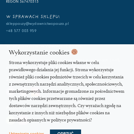
REGON 367470313
W SPRAWACH SKLEPU:
skleppauzy@wydawnictwopauza.pl
+48 577 003 959
W SPRAWACH WYDAWNICZYCH:
Wykorzystanie cookies
info@wydawnictwopauza.pl
+48 501 177 119 (czynny w dni powszednie w godzinach 11-15,
Strona wykorzystuje pliki cookies własne w celu
proszę o wysłanie wiadomości SMS, gdybym nie odbierała)
prawidłowego działania jej funkcji. Strona wykorzystuje
również pliki cookies podmiotów trzecich w celu korzystania
SOCIAL MEDIA
z zewnętrznych narzędzi analitycznych, społecznościowych,
marketingowych. Informacje gromadzone za pośrednictwem
tych plików cookies przetwarzane są również przez
dostawców narzędzi zewnętrznych. Czy wyrażach zgodę na
PODCAST
korzystanie z innych niż niezbędne plików cookies na
zasadach opisanych w polityce prywatności?
Ustawienia cookies