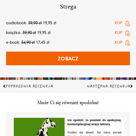
Strega
audiobook:
39,90
zł
19,95
zł
KUP
książka:
39,90
zł
19,95
zł
KUP
e-book:
34,90
zł
17,45
zł
KUP
ZOBACZ
Prev
Na
POPRZEDNIA RECENZJA
NASTĘPNA RECENZJA
Może Ci się również spodobać