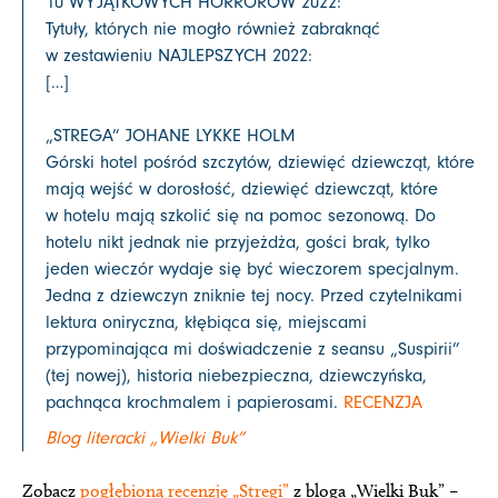
10 WYJĄTKOWYCH HORRORÓW 2022:
Tytuły, których nie mogło również zabraknąć
w zestawieniu NAJLEPSZYCH 2022:
[…]
„STREGA” JOHANE LYKKE HOLM
Górski hotel pośród szczytów, dziewięć dziewcząt, które
mają wejść w dorosłość, dziewięć dziewcząt, które
w hotelu mają szkolić się na pomoc sezonową. Do
hotelu nikt jednak nie przyjeżdża, gości brak, tylko
jeden wieczór wydaje się być wieczorem specjalnym.
Jedna z dziewczyn zniknie tej nocy. Przed czytelnikami
lektura oniryczna, kłębiąca się, miejscami
przypominająca mi doświadczenie z seansu „Suspirii”
(tej nowej), historia niebezpieczna, dziewczyńska,
pachnąca krochmalem i papierosami.
RECENZJA
Blog literacki „Wielki Buk”
Zobacz
pogłębioną recenzję „Stregi”
z bloga „Wielki Buk” –