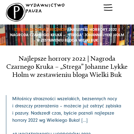
Przejdź
WYDAWNICTWO
do
PAUZA
treści
STRONA GŁÓWNA
/
RECENZJE
/ NAJLEPSZE HORRORY 2022 |
NAGRODA CZARNEGO KRUKA – „STREGA” JOHANNE LYKKE HOLM
W ZESTAWIENIU BLOGA WIELKI BUK
Najlepsze horrory 2022 | Nagroda
Czarnego Kruka – „Strega” Johanne Lykke
Holm w zestawieniu bloga Wielki Buk
Miłośnicy straszności wszelakich, bezsennych nocy
i dreszczy przerażenia – możecie już ostrzyć zębiska
i pazury. Nadszedł czas, byście poznali najlepsze
horrory 2022 wg Wielkiego Buka! […]