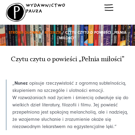
Przejdź
WYDAWNICTWO
do
PAUZA
treści
STRONA GŁÓWNA
/
RECENZJE
/ CZYTU CZYTU O POWIEŚCI „PEŁNIA
MIŁOŚCI”
Czytu czytu o powieści „Pełnia miłości”
Nunez
„
opisuje rzeczywistość z ogromną subtelnością,
skupieniem na szczególe i ulotności emocji.
W rozważaniach nad życiem i śmiercią odwołuje się do
wielkich dzieł literatury, filozofii i filmu. Jej powieść
przepełniona jest spokojną melancholią, ale i nadzieją,
że wzajemne słuchanie i zrozumienie okaże się
niezawodnym lekarstwem na egzystencjalne lęki.”