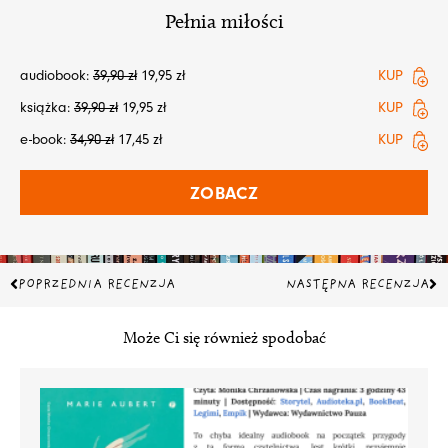
Pełnia miłości
audiobook:
39,90
zł
19,95
zł
KUP
książka:
39,90
zł
19,95
zł
KUP
e-book:
34,90
zł
17,45
zł
KUP
ZOBACZ
Prev
Na
POPRZEDNIA RECENZJA
NASTĘPNA RECENZJA
Może Ci się również spodobać