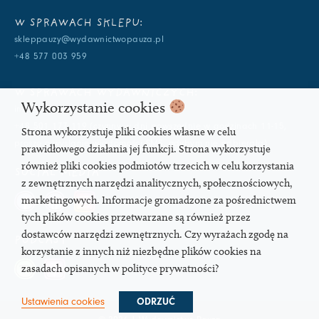
W SPRAWACH SKLEPU:
skleppauzy@wydawnictwopauza.pl
+48 577 003 959
W SPRAWACH WYDAWNICZYCH:
Wykorzystanie cookies
info@wydawnictwopauza.pl
+48 501 177 119 (czynny w dni powszednie w godzinach 11-15,
Strona wykorzystuje pliki cookies własne w celu
proszę o wysłanie wiadomości SMS, gdybym nie odbierała)
prawidłowego działania jej funkcji. Strona wykorzystuje
również pliki cookies podmiotów trzecich w celu korzystania
SOCIAL MEDIA
z zewnętrznych narzędzi analitycznych, społecznościowych,
marketingowych. Informacje gromadzone za pośrednictwem
tych plików cookies przetwarzane są również przez
dostawców narzędzi zewnętrznych. Czy wyrażach zgodę na
PODCAST
korzystanie z innych niż niezbędne plików cookies na
zasadach opisanych w polityce prywatności?
Ustawienia cookies
ODRZUĆ