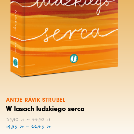
ANTJE RÁVIK STRUBEL
W lasach ludzkiego serca
Zakres
Zakres
39,90
zł
–
44,90
zł
cen:
cen:
19,95
zł
–
22,45
zł
od
od