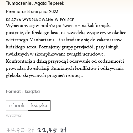
Tłumaczenie: Agata Teperek
39,90 zł
19,95 zł
Premiera: 8 sierpnia 2023
do
do
KSIĄŻKA WYDRUKOWANA W POLSCE
44,90 zł
22,45 zł
Wybieramy się w podróż po świecie – na kalifornijską
pustynię, do fińskiego lasu, na szwedzką wyspę czy w okolice
wietrznego Manhattanu – i zakradamy się do zakamarków
ludzkiego serca. Poznajemy grupy przyjaciół, pary i singli
uwikłanych w skomplikowane związki uczuciowe.
Konfrontacja z dziką przyrodą i oderwanie od codzienności
prowadzą do eskalacji tłumionych konfliktów i odkrywania
głęboko skrywanych pragnień i emocji.
ilość
Format
książka
W
lasach
e-book
książka
ludzkiego
WYCZYŚĆ
serca
44,90
zł
22,45
zł