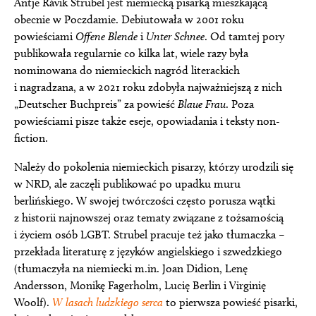
Antje Rávik Strubel jest niemiecką pisarką mieszkającą
obecnie w Poczdamie. Debiutowała w 2001 roku
powieściami
Offene Blende
i
Unter Schnee
. Od tamtej pory
publikowała regularnie co kilka lat, wiele razy była
nominowana do niemieckich nagród literackich
i nagradzana, a w 2021 roku zdobyła najważniejszą z nich
„Deutscher Buchpreis” za powieść
Blaue Frau
. Poza
powieściami pisze także eseje, opowiadania i teksty non-
fiction.
Należy do pokolenia niemieckich pisarzy, którzy urodzili się
w NRD, ale zaczęli publikować po upadku muru
berlińskiego. W swojej twórczości często porusza wątki
z historii najnowszej oraz tematy związane z tożsamością
i życiem osób LGBT. Strubel pracuje też jako tłumaczka –
przekłada literaturę z języków angielskiego i szwedzkiego
(tłumaczyła na niemiecki m.in. Joan Didion, Lenę
Andersson, Monikę Fagerholm, Lucię Berlin i Virginię
Woolf).
W lasach ludzkiego serca
to pierwsza powieść pisarki,