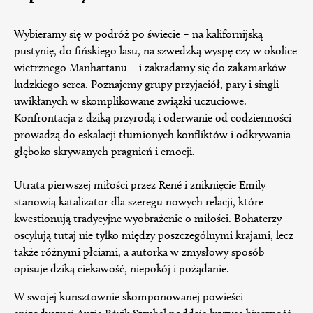
Wybieramy się w podróż po świecie – na kalifornijską
pustynię, do fińskiego lasu, na szwedzką wyspę czy w okolice
wietrznego Manhattanu – i zakradamy się do zakamarków
ludzkiego serca. Poznajemy grupy przyjaciół, pary i singli
uwikłanych w skomplikowane związki uczuciowe.
Konfrontacja z dziką przyrodą i oderwanie od codzienności
prowadzą do eskalacji tłumionych konfliktów i odkrywania
głęboko skrywanych pragnień i emocji.
Utrata pierwszej miłości przez René i zniknięcie Emily
stanowią katalizator dla szeregu nowych relacji, które
kwestionują tradycyjne wyobrażenie o miłości. Bohaterzy
oscylują tutaj nie tylko między poszczególnymi krajami, lecz
także różnymi płciami, a autorka w zmysłowy sposób
opisuje dziką ciekawość, niepokój i pożądanie.
W swojej kunsztownie skomponowanej powieści