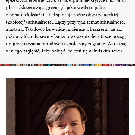
epizodycznej Antje Rávik Strubel poddaje krytyce binarność
płci – „klozetową segregację”, jak określa to jedna
z bohaterek książki – i eksploruje różne obszary ludzkiej
(kobiecej?) seksualności. Łączy przy tym temat seksualności
z naturą. Tytułowy las – niczym ciemny i bezkresny las na
północy Skandynawii – budzi przerażenie, lecz także pociąga
do przekraczania moralnych i społecznych granic. Warto się
w niego zagłębić, żeby odkryć, co czai się w ludzkim sercu.