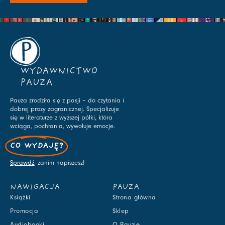
WYDAWNICTWO
PAUZA
Pauza zrodziła się z pasji – do czytania i
dobrej prozy zagranicznej. Specjalizuje
się w literaturze z wyższej półki, która
wciąga, pochłania, wywołuje emocje.
CO WYDAJĘ?
Sprawdź
, zanim napiszesz!
NAWIGACJA
PAUZA
Książki
Strona główna
Promocja
Sklep
Audiobooki
O Pauzie