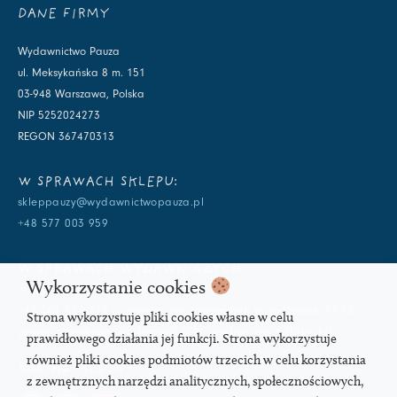
DANE FIRMY
Wydawnictwo Pauza
ul. Meksykańska 8 m. 151
03-948 Warszawa, Polska
NIP 5252024273
REGON 367470313
W SPRAWACH SKLEPU:
skleppauzy@wydawnictwopauza.pl
+48 577 003 959
W SPRAWACH WYDAWNICZYCH:
Wykorzystanie cookies
info@wydawnictwopauza.pl
+48 501 177 119 (czynny w dni powszednie w godzinach 11-15,
Strona wykorzystuje pliki cookies własne w celu
proszę o wysłanie wiadomości SMS, gdybym nie odbierała)
prawidłowego działania jej funkcji. Strona wykorzystuje
również pliki cookies podmiotów trzecich w celu korzystania
SOCIAL MEDIA
z zewnętrznych narzędzi analitycznych, społecznościowych,