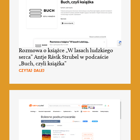
Rozmowa o książce „W lasach ludzkiego
serca” Antje Rávik Strubel w podcaście
„Buch, czyli książka”
CZYTAJ DALEJ