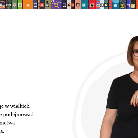
jąc w wielkich
nie podejmować
wnictwa
a.