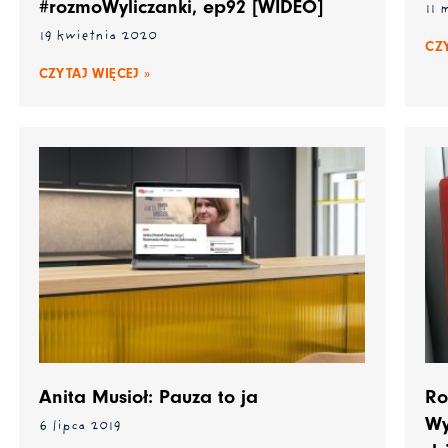
#rozmoWyliczanki, ep92 [WIDEO]
11
19 kwietnia 2020
CZ
CZYTAJ WIĘCEJ »
Anita Musioł: Pauza to ja
Ro
Wy
6 lipca 2019