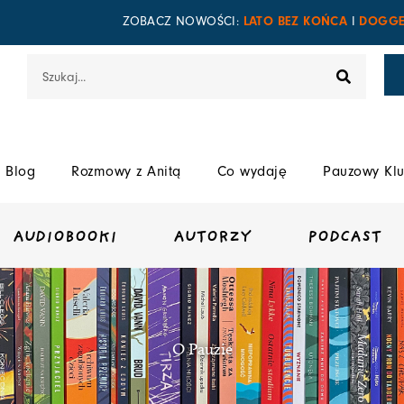
LATO BEZ KOŃCA
DOGGE
ZOBACZ NOWOŚCI:
I
Szukaj
Blog
Rozmowy z Anitą
Co wydaję
Pauzowy Klu
AUDIOBOOKI
AUTORZY
PODCAST
O Pauzie