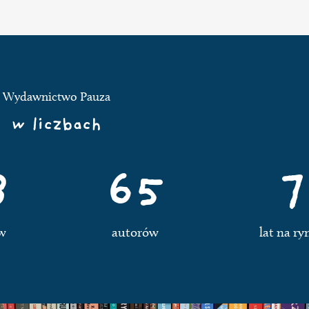
Wydawnictwo Pauza
w liczbach
8
65
7
w
autorów
lat na r