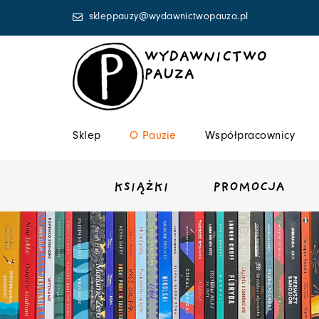
Przejdź
skleppauzy@wydawnictwopauza.pl
do
treści
WYDAWNICTWO
PAUZA
Sklep
O Pauzie
Współpracownicy
KSIĄŻKI
PROMOCJA