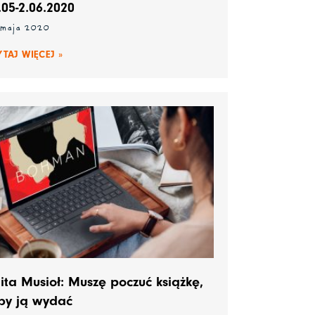
.05-2.06.2020
 maja 2020
YTAJ WIĘCEJ »
ita Musioł: Muszę poczuć książkę,
by ją wydać