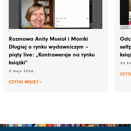
Rozmowa Anity Musioł i Moniki
Odc
Długiej o rynku wydawniczym –
self
piąty live: „Kontrowersje na rynku
ksią
książki“
20 k
5 maja 2026
CZYTA
CZYTAJ WIĘCEJ »