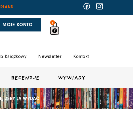
RLAND
0
MOJE KONTO
b Książkowy
Newsletter
Kontakt
RECENZJE
WYWIADY
Ę, ŻEBY JĄ WYDAĆ