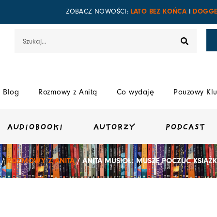
LATO BEZ KOŃCA
DOGGE
ZOBACZ NOWOŚCI:
I
Szukaj
Blog
Rozmowy z Anitą
Co wydaję
Pauzowy Klu
AUDIOBOOKI
AUTORZY
PODCAST
/
ROZMOWY Z ANITĄ
/ ANITA MUSIOŁ: MUSZĘ POCZUĆ KSIĄŻK