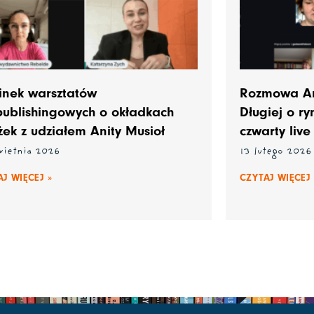
inek warsztatów
Rozmowa Ani
publishingowych o okładkach
Długiej o r
żek z udziałem Anity Musioł
czwarty live
wietnia 2026
13 lutego 2026
J WIĘCEJ »
CZYTAJ WIĘCEJ 