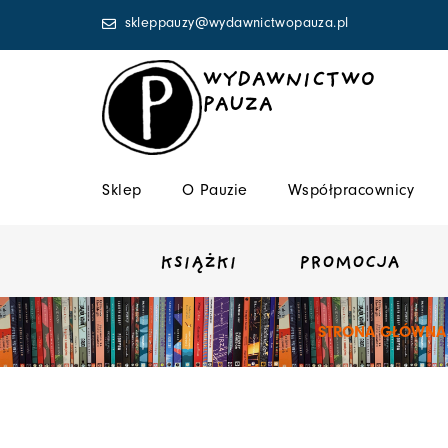
Przejdź
skleppauzy@wydawnictwopauza.pl
do
treści
WYDAWNICTWO
PAUZA
Sklep
O Pauzie
Współpracownicy
KSIĄŻKI
PROMOCJA
STRONA GŁÓWNA