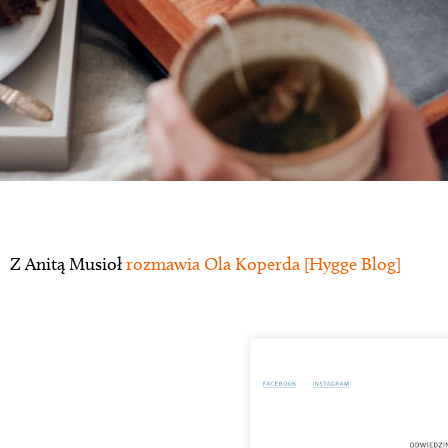
Z Anitą Musioł
rozmawia Ola Koperda [Hygge Blog]