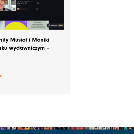
ty Musioł i Moniki
ynku wydawniczym –
»