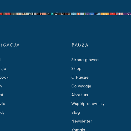
IGACJA
PAUZA
i
Strona główna
cja
Sklep
booki
O Pauzie
zy
Co wydaję
st
About us
zje
Współpracownicy
dy
Blog
Newsletter
Kontakt