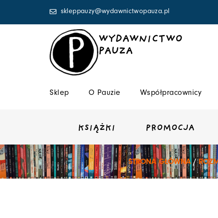
Przejdź
skleppauzy@wydawnictwopauza.pl
do
treści
WYDAWNICTWO
PAUZA
Sklep
O Pauzie
Współpracownicy
KSIĄŻKI
PROMOCJA
STRONA GŁÓWNA
/
ROZM