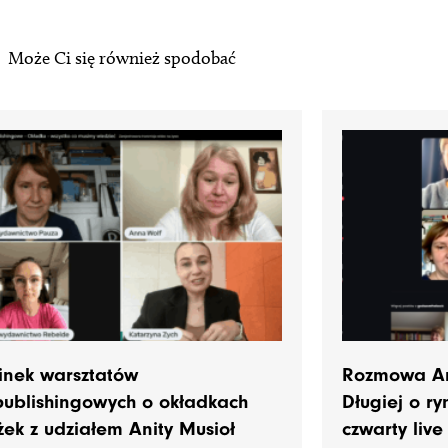
Może Ci się również spodobać
inek warsztatów
Rozmowa Ani
publishingowych o okładkach
Długiej o r
żek z udziałem Anity Musioł
czwarty live