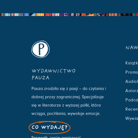
NAW
Książk
WYDAWNICTWO
Promo
PAUZA
Audio
Pauza zrodziła się z pasji – do czytania i
Autor
dobrej prozy zagranicznej. Specjalizuje
Podca
się w literaturze z wyższej półki, która
Recen
wciąga, pochłania, wywołuje emocje.
Wywia
CO WYDAJĘ?
Sprawdź
, zanim napiszesz!