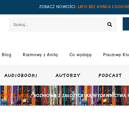
LATO BEZ KOŃCA
DOGGE
ZOBACZ NOWOŚCI:
I
Szukaj
Blog
Rozmowy z Anitą
Co wydaję
Pauzowy Klu
AUDIOBOOKI
AUTORZY
PODCAST
OWY Z ANITĄ
/ ROZMOWA Z ZAŁOŻYCIELKĄ WYDAWNICTWA P