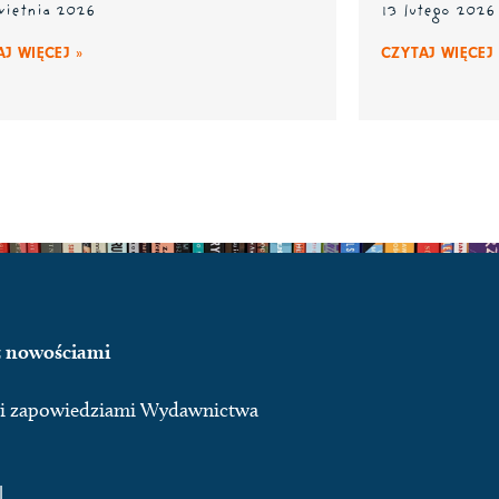
wietnia 2026
13 lutego 2026
J WIĘCEJ »
CZYTAJ WIĘCEJ 
 z nowościami
ymi zapowiedziami Wydawnictwa
l