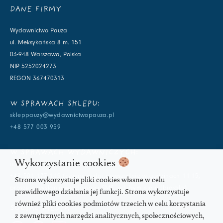
DANE FIRMY
Wydawnictwo Pauza
ul. Meksykańska 8 m. 151
03-948 Warszawa, Polska
NIP 5252024273
REGON 367470313
W SPRAWACH SKLEPU:
skleppauzy@wydawnictwopauza.pl
+48 577 003 959
W SPRAWACH WYDAWNICZYCH:
Wykorzystanie cookies
info@wydawnictwopauza.pl
+48 501 177 119 (czynny w dni powszednie w godzinach 11-15,
Strona wykorzystuje pliki cookies własne w celu
proszę o wysłanie wiadomości SMS, gdybym nie odbierała)
prawidłowego działania jej funkcji. Strona wykorzystuje
również pliki cookies podmiotów trzecich w celu korzystania
SOCIAL MEDIA
z zewnętrznych narzędzi analitycznych, społecznościowych,