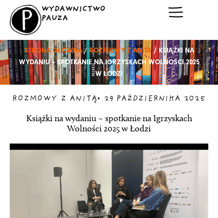
Przejdź
WYDAWNICTWO
do
PAUZA
treści
STRONA GŁÓWNA
/
ROZMOWY Z ANITĄ
/ KSIĄŻKI NA
WYDANIU – SPOTKANIE NA IGRZYSKACH WOLNOŚCI 2025
W ŁODZI
ROZMOWY Z ANITĄ
•
29 PAŹDZIERNIKA 2025
Książki na wydaniu – spotkanie na Igrzyskach
Wolności 2025 w Łodzi