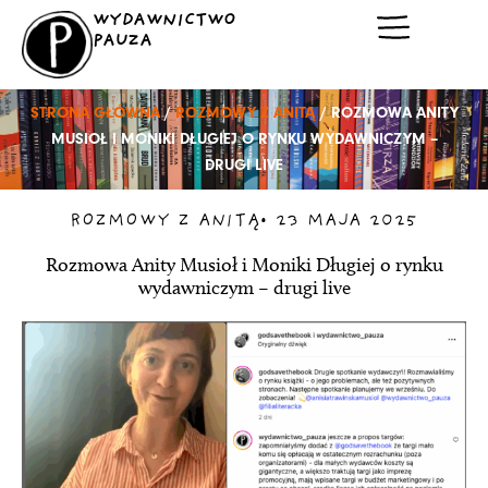
Przejdź
WYDAWNICTWO
do
PAUZA
treści
STRONA GŁÓWNA
/
ROZMOWY Z ANITĄ
/ ROZMOWA ANITY
MUSIOŁ I MONIKI DŁUGIEJ O RYNKU WYDAWNICZYM –
DRUGI LIVE
ROZMOWY Z ANITĄ
•
23 MAJA 2025
Rozmowa Anity Musioł i Moniki Długiej o rynku
wydawniczym – drugi live