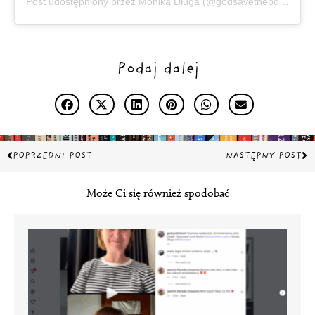
Post udostępniony przez Monika Długa (@godsavethebook)
Podaj dalej
Prev
Na
POPRZEDNI POST
NASTĘPNY POST
Może Ci się również spodobać