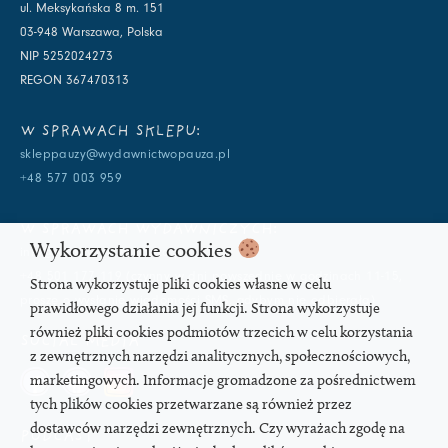
ul. Meksykańska 8 m. 151
03-948 Warszawa, Polska
NIP 5252024273
REGON 367470313
W SPRAWACH SKLEPU:
skleppauzy@wydawnictwopauza.pl
+48 577 003 959
W SPRAWACH WYDAWNICZYCH:
Wykorzystanie cookies
info@wydawnictwopauza.pl
+48 501 177 119 (czynny w dni powszednie w godzinach 11-15,
Strona wykorzystuje pliki cookies własne w celu
proszę o wysłanie wiadomości SMS, gdybym nie odbierała)
prawidłowego działania jej funkcji. Strona wykorzystuje
również pliki cookies podmiotów trzecich w celu korzystania
SOCIAL MEDIA
z zewnętrznych narzędzi analitycznych, społecznościowych,
marketingowych. Informacje gromadzone za pośrednictwem
tych plików cookies przetwarzane są również przez
dostawców narzędzi zewnętrznych. Czy wyrażach zgodę na
PODCAST