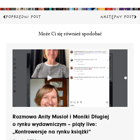
Prev
Na
POPRZEDNI POST
NASTĘPNY POST
Może Ci się również spodobać
Rozmowa Anity Musioł i Moniki Długiej
o rynku wydawniczym – piąty live:
„Kontrowersje na rynku książki“