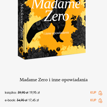
Madame Zero i inne opowiadania
książka:
39,90
zł
19,95
zł
KUP
e-book:
34,90
zł
17,45
zł
KUP