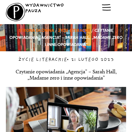
Przejdź
WYDAWNICTWO
do
PAUZA
treści
STRONA GŁÓWNA
/
ŻYCIE LITERACKIE
/ CZYTANIE
OPOWIADANIA „AGENCJA” – SARAH HALL, „MADAME ZERO
I INNE OPOWIADANIA”
ŻYCIE LITERACKIE
•
21 LUTEGO 2023
Czytanie opowiadania „Agencja” – Sarah Hall,
„Madame zero i inne opowiadania”