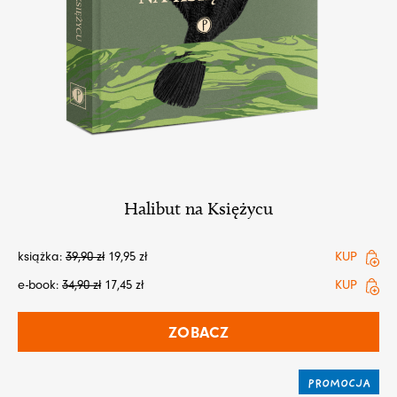
Halibut na Księżycu
książka:
39,90
zł
19,95
zł
KUP
e-book:
34,90
zł
17,45
zł
KUP
ZOBACZ
PROMOCJA