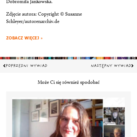
Dobromiła Jankowska.
Zdjęcie autora: Copyright © Susanne
Schleyer/autorenarchiv.de
ZOBACZ WIĘCEJ »
Prev
Na
POPRZEDNI WYWIAD
NASTĘPNY WYWIAD
Może Ci się również spodobać