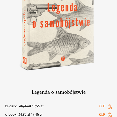
Legenda o samobójstwie
książka:
39,90
zł
19,95
zł
KUP
e-book:
34,90
zł
17,45
zł
KUP