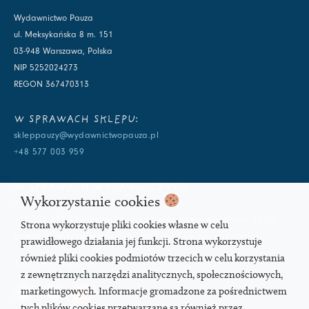
Wydawnictwo Pauza
ul. Meksykańska 8 m. 151
03-948 Warszawa, Polska
NIP 5252024273
REGON 367470313
W SPRAWACH SKLEPU:
skleppauzy@wydawnictwopauza.pl
+48 577 003 959
W SPRAWACH WYDAWNICZYCH:
Wykorzystanie cookies
info@wydawnictwopauza.pl
+48 501 177 119 (czynny w dni powszednie w godzinach 11-15,
Strona wykorzystuje pliki cookies własne w celu
proszę o wysłanie wiadomości SMS, gdybym nie odbierała)
prawidłowego działania jej funkcji. Strona wykorzystuje
również pliki cookies podmiotów trzecich w celu korzystania
SOCIAL MEDIA
z zewnętrznych narzędzi analitycznych, społecznościowych,
marketingowych. Informacje gromadzone za pośrednictwem
tych plików cookies przetwarzane są również przez