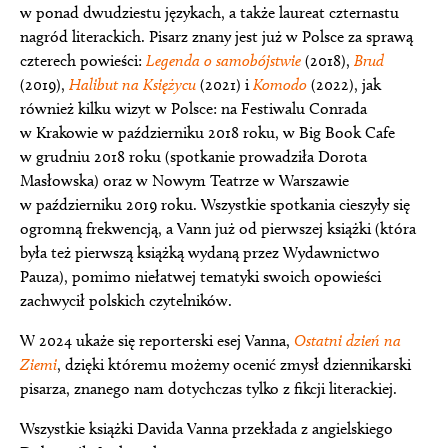
w ponad dwudziestu językach, a także laureat czternastu
nagród literackich. Pisarz znany jest już w Polsce za sprawą
czterech powieści:
Legenda o samobójstwie
(2018),
Brud
(2019),
Halibut na Księżycu
(2021) i
Komodo
(2022), jak
również kilku wizyt w Polsce: na Festiwalu Conrada
w Krakowie w październiku 2018 roku, w Big Book Cafe
w grudniu 2018 roku (spotkanie prowadziła Dorota
Masłowska) oraz w Nowym Teatrze w Warszawie
w październiku 2019 roku. Wszystkie spotkania cieszyły się
ogromną frekwencją, a Vann już od pierwszej książki (która
była też pierwszą książką wydaną przez Wydawnictwo
Pauza), pomimo niełatwej tematyki swoich opowieści
zachwycił polskich czytelników.
W 2024 ukaże się reporterski esej Vanna,
Ostatni dzień na
Ziemi
, dzięki któremu możemy ocenić zmysł dziennikarski
pisarza, znanego nam dotychczas tylko z fikcji literackiej.
Wszystkie książki Davida Vanna przekłada z angielskiego