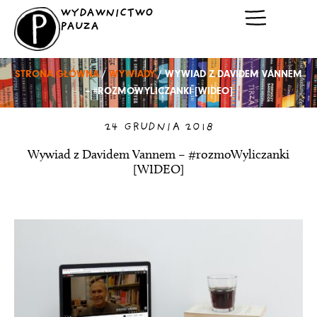
Przejdź
WYDAWNICTWO
do
PAUZA
treści
STRONA GŁÓWNA
/
WYWIADY
/ WYWIAD Z DAVIDEM VANNEM
– #ROZMOWYLICZANKI [WIDEO]
24 GRUDNIA 2018
Wywiad z Davidem Vannem – #rozmoWyliczanki
[WIDEO]